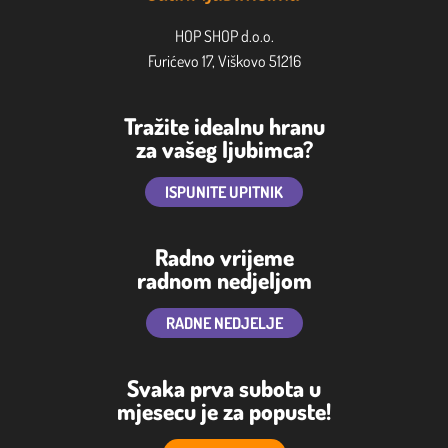
HOP SHOP d.o.o.
Furićevo 17, Viškovo 51216
Tražite idealnu hranu
za vašeg ljubimca?
ISPUNITE UPITNIK
Radno vrijeme
radnom nedjeljom
RADNE NEDJELJE
Svaka prva subota u
mjesecu je za popuste!