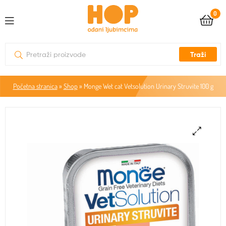
0
Traži
Početna stranica
»
Shop
»
Monge Wet cat Vetsolution Urinary Struvite 100 g
🔍