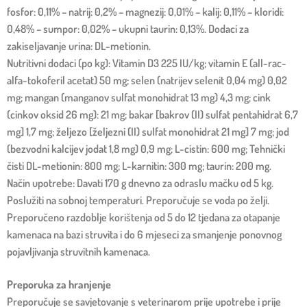
fosfor: 0,11% – natrij: 0,2% – magnezij: 0,01% – kalij: 0,11% – kloridi:
0,48% – sumpor: 0,02% – ukupni taurin: 0,13%. Dodaci za
zakiseljavanje urina: DL-metionin.
Nutritivni dodaci (po kg): Vitamin D3 225 IU/kg; vitamin E (all-rac-
alfa-tokoferil acetat) 50 mg; selen (natrijev selenit 0,04 mg) 0,02
mg; mangan (manganov sulfat monohidrat 13 mg) 4,3 mg; cink
(cinkov oksid 26 mg): 21 mg; bakar [bakrov (II) sulfat pentahidrat 6,7
mg] 1,7 mg; željezo [željezni (II) sulfat monohidrat 21 mg] 7 mg; jod
(bezvodni kalcijev jodat 1,8 mg) 0,9 mg; L-cistin: 600 mg; Tehnički
čisti DL-metionin: 800 mg; L-karnitin: 300 mg; taurin: 200 mg.
Način upotrebe: Davati 170 g dnevno za odraslu mačku od 5 kg.
Poslužiti na sobnoj temperaturi. Preporučuje se voda po želji.
Preporučeno razdoblje korištenja od 5 do 12 tjedana za otapanje
kamenaca na bazi struvita i do 6 mjeseci za smanjenje ponovnog
pojavljivanja struvitnih kamenaca.
Preporuka za hranjenje
Preporučuje se savjetovanje s veterinarom prije upotrebe i prije