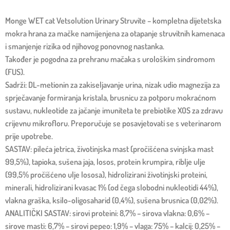
Monge WET cat Vetsolution Urinary Struvite – kompletna dijetetska
mokra hrana za mačke namijenjena za otapanje struvitnih kamenaca
i smanjenje rizika od njihovog ponovnog nastanka.
Također je pogodna za prehranu mačaka s urološkim sindromom
(FUS).
Sadrži: DL-metionin za zakiseljavanje urina, nizak udio magnezija za
sprječavanje formiranja kristala, brusnicu za potporu mokraćnom
sustavu, nukleotide za jačanje imuniteta te prebiotike XOS za zdravu
crijevnu mikrofloru. Preporučuje se posavjetovati se s veterinarom
prije upotrebe.
SASTAV: pileća jetrica, životinjska mast (pročišćena svinjska mast
99,5%), tapioka, sušena jaja, losos, protein krumpira, riblje ulje
(99,5% pročišćeno ulje lososa), hidrolizirani životinjski proteini,
minerali, hidrolizirani kvasac 1% (od čega slobodni nukleotidi 44%),
vlakna graška, ksilo-oligosaharid (0,4%), sušena brusnica (0,02%).
ANALITIČKI SASTAV: sirovi proteini: 8,7% – sirova vlakna: 0,6% –
sirove masti: 6,7% – sirovi pepeo: 1,9% – vlaga: 75% – kalcij: 0,25% –