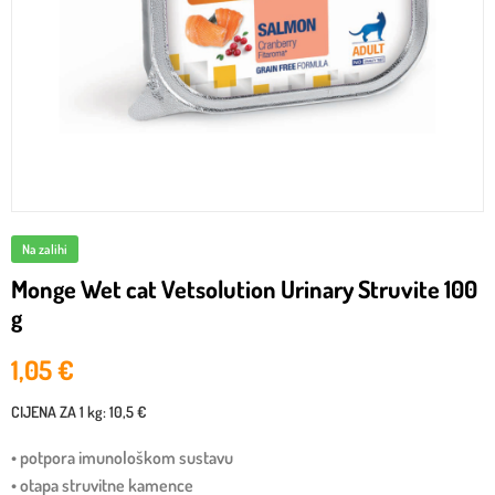
Na zalihi
Monge Wet cat Vetsolution Urinary Struvite 100
g
1,05
€
CIJENA ZA
1 kg
:
10,5 €
• potpora imunološkom sustavu
• otapa struvitne kamence