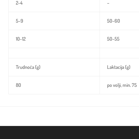
2-4
–
5-9
50-60
10-12
50-55
Trudnoća (g)
Laktacija (g)
80
po volji, min. 75