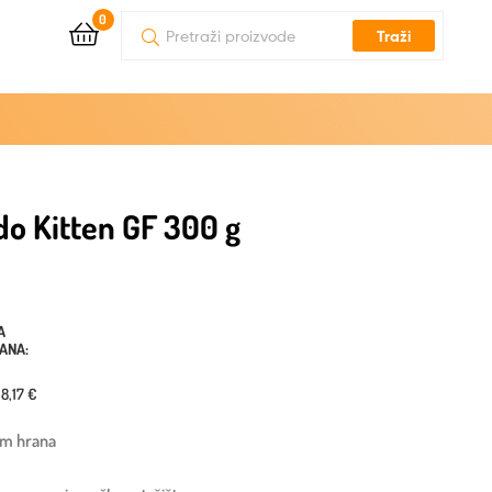
0
Traži
o Kitten GF 300 g
A
DANA:
18,17 €
um hrana