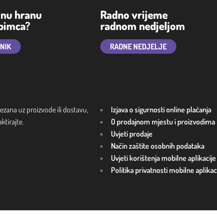
lnu hranu
Radno vrijeme
ubimca?
radnom nedjeljom
TNIK
RADNE NEDJELJE
ezana uz proizvode ili dostavu,
Izjava o sigurnosti online plaćanja
tirajte.
O prodajnom mjestu i proizvodima
Uvjeti prodaje
Način zaštite osobnih podataka
Uvjeti korištenja mobilne aplikacije
Politika privatnosti mobilne aplikac