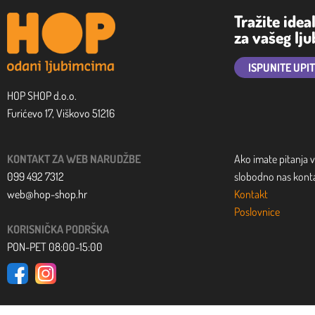
Tražite idea
za vašeg lj
ISPUNITE UPI
HOP SHOP d.o.o.
Furićevo 17, Viškovo 51216
KONTAKT ZA WEB NARUDŽBE
Ako imate pitanja v
099 492 7312
slobodno nas kontak
web@hop-shop.hr
Kontakt
Poslovnice
KORISNIČKA PODRŠKA
PON-PET 08:00-15:00