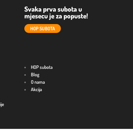
Svaka prva subota u
mjesecu je za popuste!
HOP SUBOTA
HOP subota
Blog
O nama
Akcija
ije