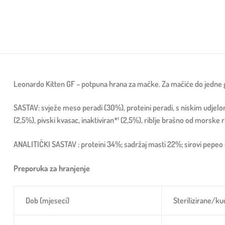
Leonardo Kitten GF – potpuna hrana za mačke. Za mačiće do jedne go
SASTAV: svježe meso peradi (30%), proteini peradi, s niskim udjelo
(2,5%), pivski kvasac, inaktiviran*¹ (2,5%), riblje brašno od morske r
ANALITIČKI SASTAV : proteini 34%; sadržaj masti 22%; sirovi pepeo 8,7
Preporuka za hranjenje
Dob (mjeseci)
Sterilizirane/k