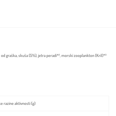
d graška, skuša (5%), jetra peradi*², morski zooplankton (Kril)*³
e razine aktivnosti (g)