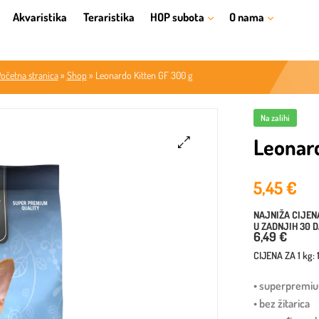
Akvaristika
Teraristika
HOP subota
O nama
očetna stranica
»
Shop
»
Leonardo Kitten GF 300 g
Na zalihi
Leonard
🔍
5,45
€
NAJNIŽA CIJEN
U ZADNJIH 30 
6,49 €
CIJENA ZA
1 kg
:
• superpremi
• bez žitarica