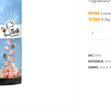
• nagrađivana
BRAND
: Leon
TEŽINA
: 0.3kg
SKU:
36196
KATEGORIJE:
HRAN
OZNAKE:
AKCIJA
,
M