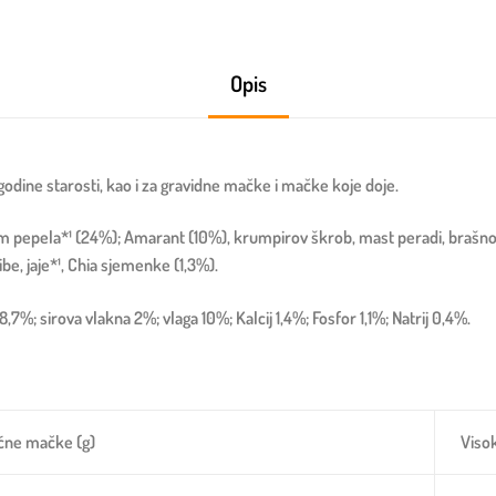
Opis
dine starosti, kao i za gravidne mačke i mačke koje doje.
m pepela*¹ (24%); Amarant (10%), krumpirov škrob, mast peradi, brašno o
ibe, jaje*¹, Chia sjemenke (1,3%).
%; sirova vlakna 2%; vlaga 10%; Kalcij 1,4%; Fosfor 1,1%; Natrij 0,4%.
ućne mačke (g)
Visok