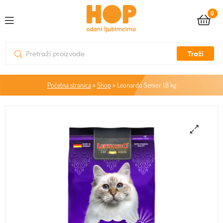
0
Traži
Početna stranica
»
Shop
»
Leonardo Senior 1,8 kg
🔍