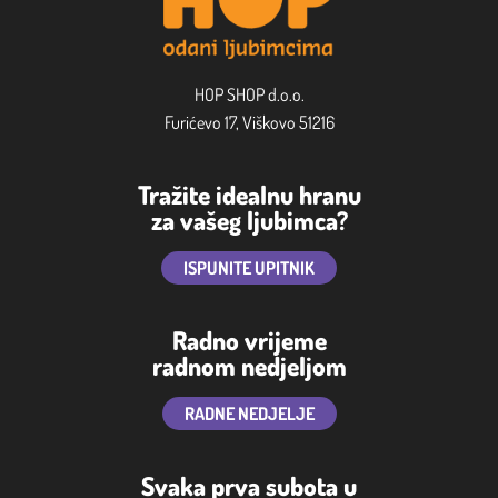
HOP SHOP d.o.o.
Furićevo 17, Viškovo 51216
Tražite idealnu hranu
za vašeg ljubimca?
ISPUNITE UPITNIK
Radno vrijeme
radnom nedjeljom
RADNE NEDJELJE
Svaka prva subota u