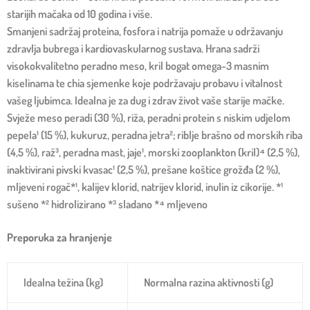
starijih mačaka od 10 godina i više.
Smanjeni sadržaj proteina, fosfora i natrija pomaže u održavanju
zdravlja bubrega i kardiovaskularnog sustava. Hrana sadrži
visokokvalitetno peradno meso, kril bogat omega-3 masnim
kiselinama te chia sjemenke koje podržavaju probavu i vitalnost
vašeg ljubimca. Idealna je za dug i zdrav život vaše starije mačke.
Svježe meso peradi (30 %), riža, peradni protein s niskim udjelom
pepela¹ (15 %), kukuruz, peradna jetra²; riblje brašno od morskih riba
(4,5 %), raž³, peradna mast, jaje¹, morski zooplankton (kril)⁴ (2,5 %),
inaktivirani pivski kvasac¹ (2,5 %), prešane koštice grožđa (2 %),
mljeveni rogač*¹, kalijev klorid, natrijev klorid, inulin iz cikorije. *¹
sušeno *² hidrolizirano *³ sladano *⁴ mljeveno
Preporuka za hranjenje
Idealna težina (kg)
Normalna razina aktivnosti (g)