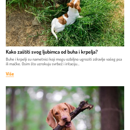
Kako zaštiti svog ljubimca od buha i krpelja?
Buhe i krpelji su nametnici koji mogu ozbiljno ugroziti zdravlje vašeg psa
ili mačke. Osim što uzrokuju svrbež i iritaciju…
Više