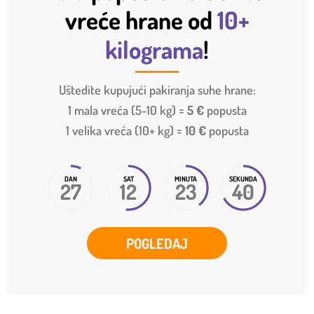
vreće
hrane od
10+
kilograma
!
Uštedite kupujući pakiranja suhe hrane:
1 mala vreća (5-10 kg) =
5 €
popusta
1 velika vreća (10+ kg) =
10 €
popusta
DAN
SAT
MINUTA
SEKUNDA
27
12
23
39
POGLEDAJ