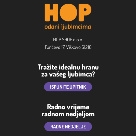
HOP SHOP d.o.o.
Furićevo 17, Viškovo 51216
Tražite idealnu hranu
za vašeg ljubimca?
ISPUNITE UPITNIK
Radno vrijeme
radnom nedjeljom
RADNE NEDJELJE