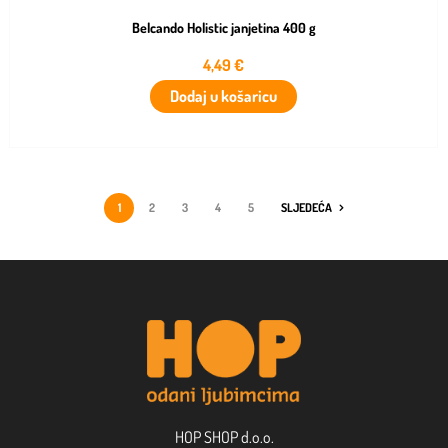
Belcando Holistic janjetina 400 g
4,49
€
Dodaj u košaricu
1
2
3
4
5
SLJEDEĆA
HOP SHOP d.o.o.