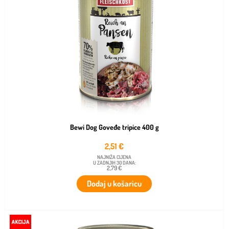
Bewi Dog Goveđe tripice 400 g
2,51
€
NAJNIŽA CIJENA
U ZADNJIH 30 DANA:
2,79 €
Dodaj u košaricu