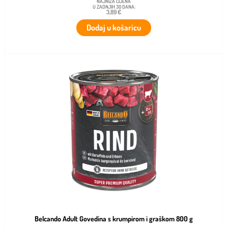
NAJNIŽA CIJENA
U ZADNJIH 30 DANA:
3,89 €
Dodaj u košaricu
Belcando Adult Govedina s krumpirom i graškom 800 g