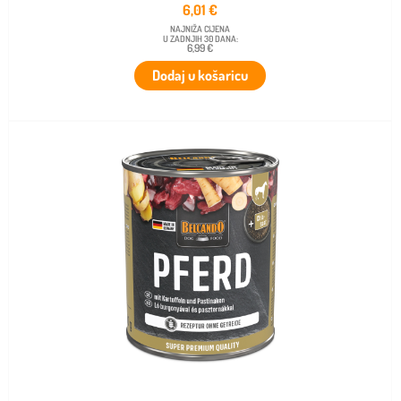
6,01
€
NAJNIŽA CIJENA
U ZADNJIH 30 DANA:
6,99 €
Dodaj u košaricu