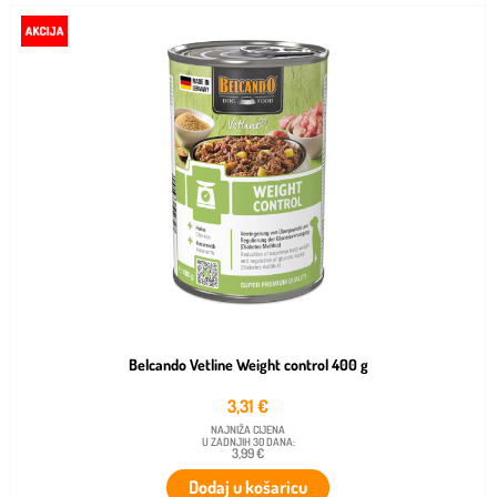
Belcando Vetline Weight control 400 g
3,31
€
NAJNIŽA CIJENA
U ZADNJIH 30 DANA:
3,99 €
Dodaj u košaricu