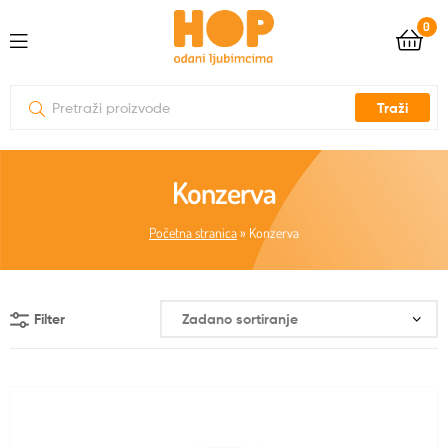
0
Traži
Konzerva
Početna stranica
»
Konzerva
Filter