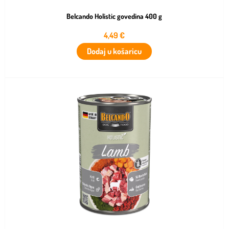
Belcando Holistic govedina 400 g
4,49
€
Dodaj u košaricu