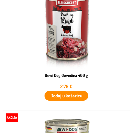
Bewi Dog Govedina 400 g
2,79
€
Dodaj u košaricu