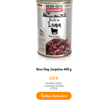
Bewi Dog Janjetina 400 g
2,51
€
NAJNIŽA CIJENA
U ZADNJIH 30 DANA:
2,79 €
Dodaj u košaricu