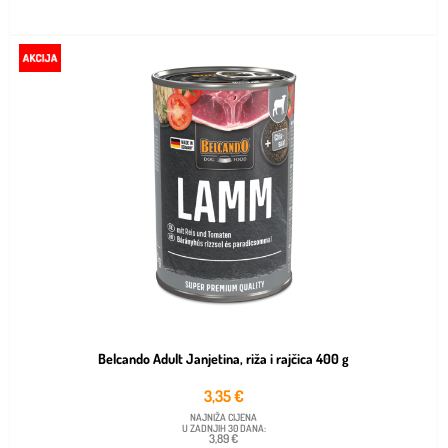
Belcando Adult Janjetina, riža i rajčica 400 g
3,35
€
NAJNIŽA CIJENA
U ZADNJIH 30 DANA:
3,89 €