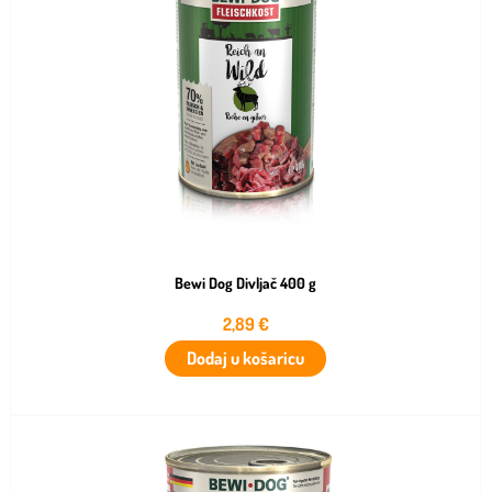
Bewi Dog Divljač 400 g
2,89
€
Dodaj u košaricu