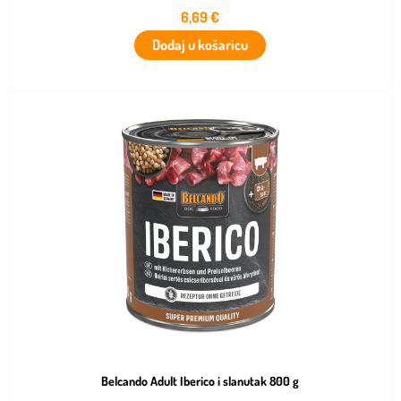
6,69
€
Dodaj u košaricu
Belcando Adult Iberico i slanutak 800 g