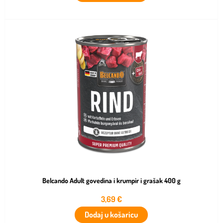
Belcando Adult govedina i krumpir i grašak 400 g
3,69
€
Dodaj u košaricu