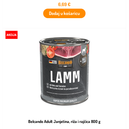
6,69
€
Dodaj u košaricu
Belcando Adult Janjetina, riža i rajčica 800 g