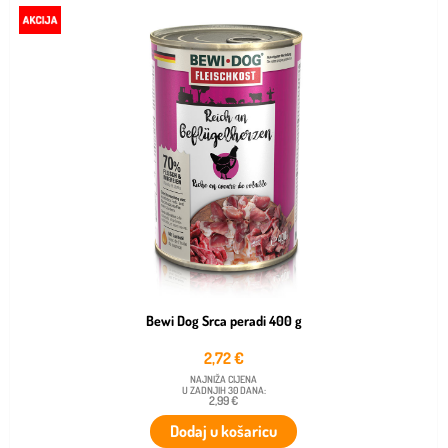
Bewi Dog Srca peradi 400 g
2,72
€
NAJNIŽA CIJENA
U ZADNJIH 30 DANA:
2,99 €
Dodaj u košaricu