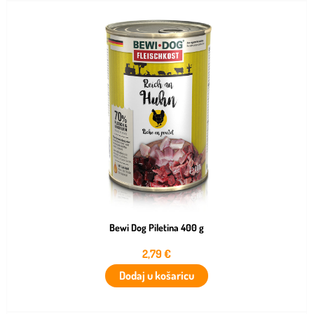
Bewi Dog Piletina 400 g
2,79
€
Dodaj u košaricu