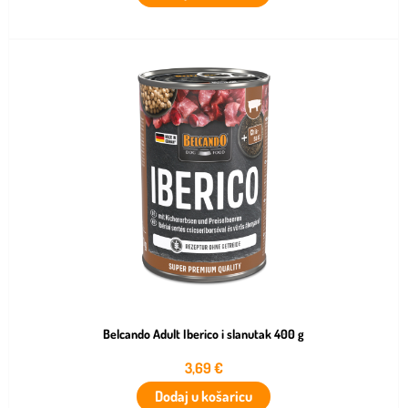
Belcando Adult Iberico i slanutak 400 g
3,69
€
Dodaj u košaricu