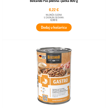
Belcando Pas piletina i patka 800 g
6,22
€
NAJNIŽA CIJENA
U ZADNJIH 30 DANA:
6,99 €
Dodaj u košaricu