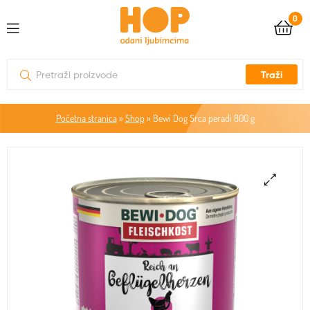
0
Traži
Početna stranica
»
Shop
»
Bewi Dog Srca peradi 800 g
🔍