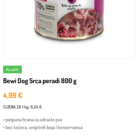
Na zalihi
Bewi Dog Srca peradi 800 g
4,99
€
CIJENA ZA
1 kg
:
6,24 €
• potpuna hrana za odrasle pse
• bez šećera, umjetnih boja i konzervansa