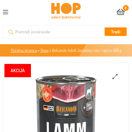
0
Traži
Početna stranica
»
Shop
»
Belcando Adult Janjetina, riža i rajčica 400 g
🔍