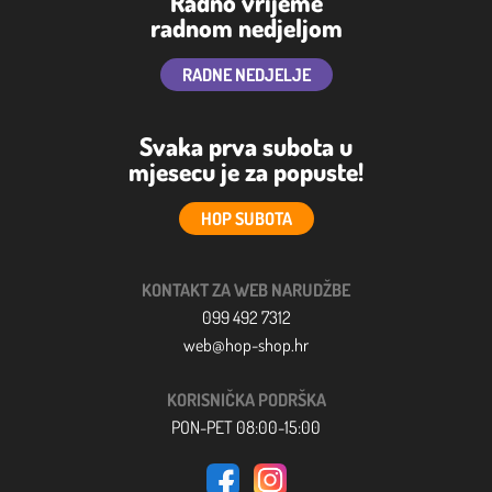
Radno vrijeme
radnom nedjeljom
RADNE NEDJELJE
Svaka prva subota u
mjesecu je za popuste!
HOP SUBOTA
KONTAKT ZA WEB NARUDŽBE
099 492 7312
web@hop-shop.hr
KORISNIČKA PODRŠKA
PON-PET 08:00-15:00