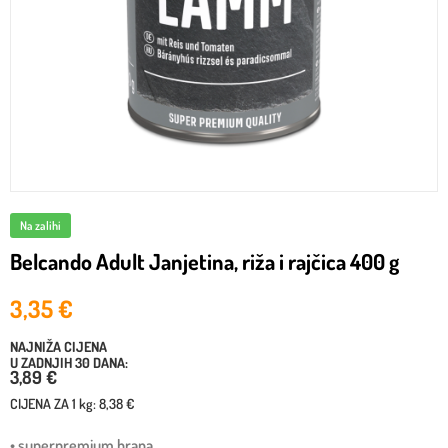
Na zalihi
Belcando Adult Janjetina, riža i rajčica 400 g
3,35
€
NAJNIŽA CIJENA
U ZADNJIH 30 DANA:
3,89 €
CIJENA ZA
1 kg
:
8,38 €
• superpremium hrana