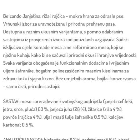
Belcando Janjetina, riža i rajčica – mokra hrana za odrasle pse.
Vrhunski izbor za uravnoteženu i prirodnu prehranu pasa.
Dostupna u raznim ukusnim varijantama, s pomno odabranim
sastojcima iz provjerenih izvora i od pouzdanih uzgajivača. Sadrži
isključivo cijele komade mesa, a ne reformirano meso, koji se
nježno kuhaju kako bi se sačuvali prirodni okusi i hranjive vrijednosti.
Svaka varijanta obogaćena je funkcionalnim dodacima i vrijednim
uljem šafranike, bogatim polinezasićenim masnim kiselinama za
zdravu kožu i sjajno krzno. Bez umjetnih aroma, bojila i konzervansa
– samo čisti, prirodni sastojci.
SASTAV: meso i prerađevine životinjskog podrijetla (janjetina:fileki,
jetra, srce, pluća) 63 %, janjeća juha (28 %), žitarice (riža 4 %),
povrće (rajčica 4 %), ulja i masti (ulje šafranike 0,5 %), kalcijev
karbonat 0,5 %.
ANALITIČKI SASTAV: bjelančevine 11,7 %, sadržaj masti 6 %, sirovi