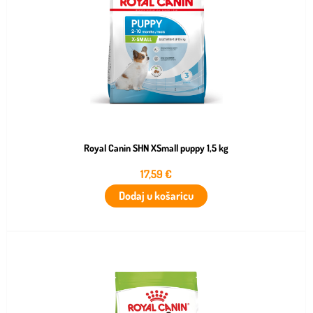
Royal Canin SHN XSmall puppy 1,5 kg
17,59
€
Dodaj u košaricu