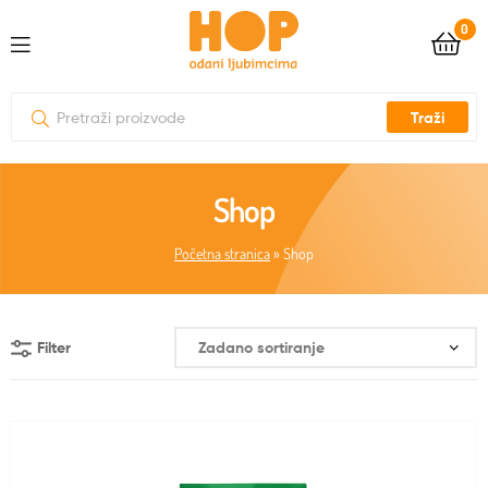
0
Traži
Shop
Početna stranica
»
Shop
Filter