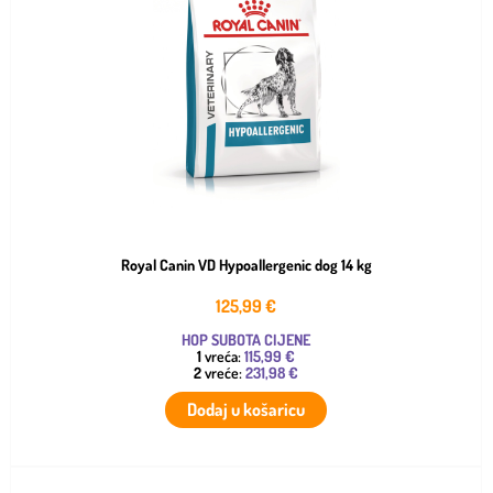
Royal Canin VD Hypoallergenic dog 14 kg
125,99
€
HOP SUBOTA CIJENE
1
vreća:
115,99 €
2
vreće:
231,98 €
Dodaj u košaricu