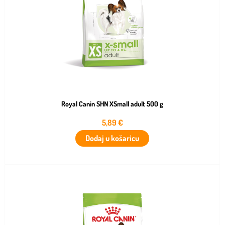
Royal Canin SHN XSmall adult 500 g
5,89
€
Dodaj u košaricu