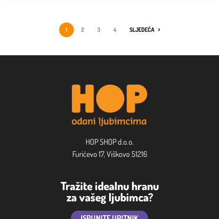
1
2
3
4
SLJEDEĆA
HOP SHOP d.o.o.
Furićevo 17, Viškovo 51216
Tražite idealnu hranu
za vašeg ljubimca?
ISPUNITE UPITNIK