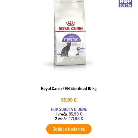
Royal Canin FHN Sterilised 10 kg
95,99
€
HOP SUBOTA CIJENE
1
vreća:
85,99 €
2
vreće:
171,98 €
Dodaj u košaricu