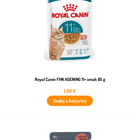
Royal Canin FHN AGENING 11+ umak 85 g
1,99
€
Dodaj u košaricu