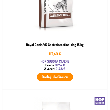
Royal Canin VD Gastrointestinal dog 15 kg
117,40
€
HOP SUBOTA CIJENE
1
vreća:
107,4 €
2
vreće:
214,8 €
Dodaj u košaricu