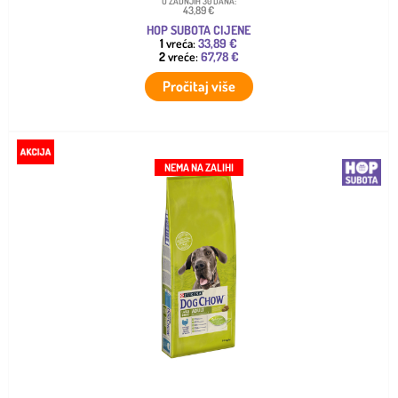
U ZADNJIH 30 DANA:
43,89 €
HOP SUBOTA CIJENE
1
vreća:
33,89 €
2
vreće:
67,78 €
Pročitaj više
NEMA NA ZALIHI