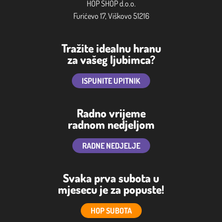
HOP SHOP d.o.o.
Furićevo 17, Viškovo 51216
Tražite idealnu hranu
za vašeg ljubimca?
ISPUNITE UPITNIK
Radno vrijeme
radnom nedjeljom
RADNE NEDJELJE
Svaka prva subota u
mjesecu je za popuste!
HOP SUBOTA