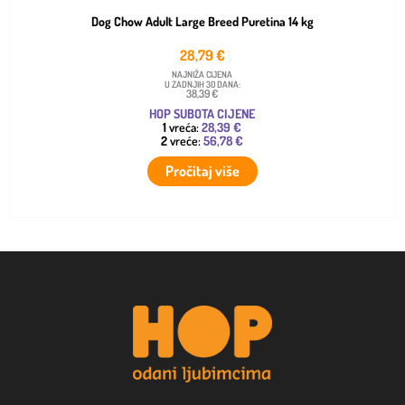
Dog Chow Adult Large Breed Puretina 14 kg
28,79
€
NAJNIŽA CIJENA
U ZADNJIH 30 DANA:
38,39 €
HOP SUBOTA CIJENE
1
vreća:
28,39 €
2
vreće:
56,78 €
Pročitaj više