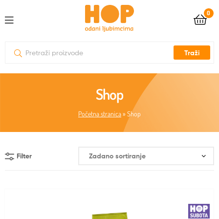
0
Traži
Shop
Početna stranica
»
Shop
Filter