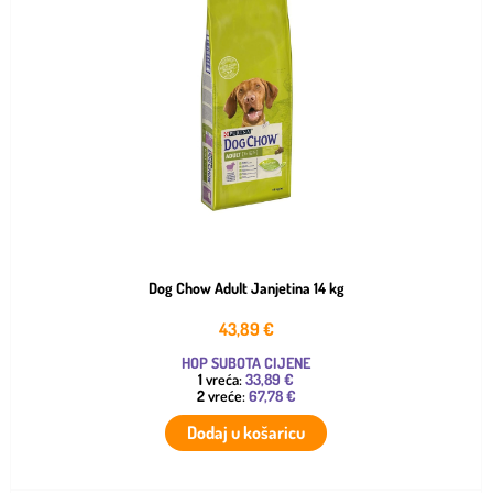
Dog Chow Adult Janjetina 14 kg
43,89
€
HOP SUBOTA CIJENE
1
vreća:
33,89 €
2
vreće:
67,78 €
Dodaj u košaricu