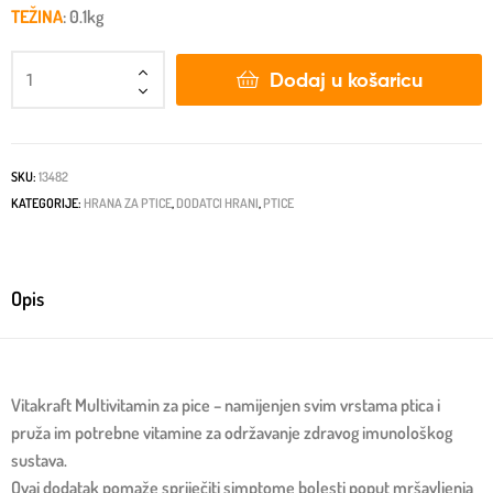
TEŽINA
: 0.1kg
Dodaj u košaricu
SKU:
13482
KATEGORIJE:
HRANA ZA PTICE
,
DODATCI HRANI
,
PTICE
Opis
Vitakraft Multivitamin za pice – namijenjen svim vrstama ptica i
pruža im potrebne vitamine za održavanje zdravog imunološkog
sustava.
Ovaj dodatak pomaže spriječiti simptome bolesti poput mršavljenja