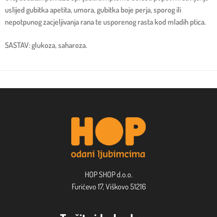
uslijed gubitka apetita, umora, gubitka boje perja, sporog ili
nepotpunog zacjeljivanja rana te usporenog rasta kod mladih ptica.
SASTAV: glukoza, saharoza.
HOP SHOP d.o.o.
Furićevo 17, Viškovo 51216