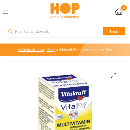
0
Traži
Početna stranica
»
Shop
»
Vitakraft Multivitamin za pice 10ml
🔍