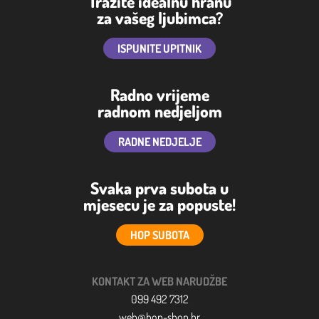
Tražite idealnu hranu
za vašeg ljubimca?
ISPUNITE UPITNIK
Radno vrijeme
radnom nedjeljom
RADNE NEDJELJE
Svaka prva subota u
mjesecu je za popuste!
HOP SUBOTA
KONTAKT ZA WEB NARUDŽBE
099 492 7312
web@hop-shop.hr