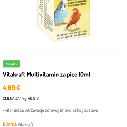
Na zalihi
Vitakraft Multivitamin za pice 10ml
4,09
€
CIJENA ZA
1 kg
:
40,9 €
• vitamini za održavanje zdravog imunološkog sustava
BRAND
: Vitakraft