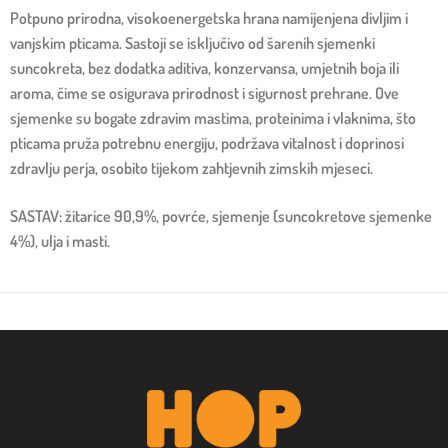
Potpuno prirodna, visokoenergetska hrana namijenjena divljim i
vanjskim pticama. Sastoji se isključivo od šarenih sjemenki
suncokreta, bez dodatka aditiva, konzervansa, umjetnih boja ili
aroma, čime se osigurava prirodnost i sigurnost prehrane. Ove
sjemenke su bogate zdravim mastima, proteinima i vlaknima, što
pticama pruža potrebnu energiju, podržava vitalnost i doprinosi
zdravlju perja, osobito tijekom zahtjevnih zimskih mjeseci.
SASTAV: žitarice 90,9%, povrće, sjemenje (suncokretove sjemenke
4%), ulja i masti.