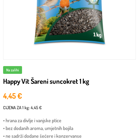
Na zalihi
Happy Vit Šareni suncokret 1 kg
4,45
€
CIJENA ZA
1 kg
:
4,45 €
• hrana za divlje i vanjske ptice
• bez dodanih aroma, umjetnih bojila
• ne sadrži dodane šećere i konzervanse