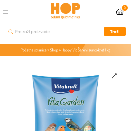
0
Traži
Početna stranica
»
Shop
»
Happy Vit Šareni suncokret 1 kg
🔍