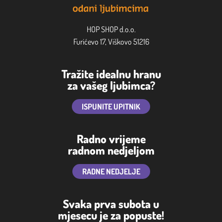
HOP SHOP d.o.o.
Furićevo 17, Viškovo 51216
Tražite idealnu hranu
za vašeg ljubimca?
ISPUNITE UPITNIK
Radno vrijeme
radnom nedjeljom
RADNE NEDJELJE
Svaka prva subota u
mjesecu je za popuste!