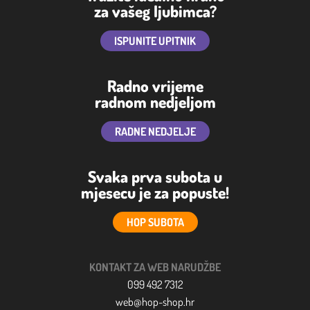
za vašeg ljubimca?
ISPUNITE UPITNIK
Radno vrijeme
radnom nedjeljom
RADNE NEDJELJE
Svaka prva subota u
mjesecu je za popuste!
HOP SUBOTA
KONTAKT ZA WEB NARUDŽBE
099 492 7312
web@hop-shop.hr