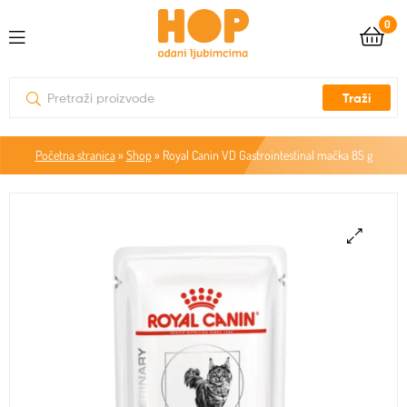
0
Traži
Početna stranica
»
Shop
»
Royal Canin VD Gastrointestinal mačka 85 g
🔍