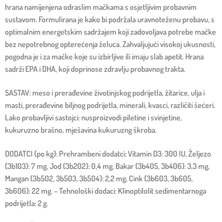
hrana namijenjena odraslim mačkama s osjetljivim probavnim
sustavom. Formulirana je kako bi podržala uravnoteženu probavu, s
optimalnim energetskim sadržajem koji zadovoljava potrebe mačke
bez nepotrebnog opterećenja želuca. Zahvaljujući visokoj ukusnosti,
pogodna je i za mačke koje su izbirljive ili imaju slab apetit. Hrana
sadrži EPA i DHA, koji doprinose zdravlju probavnog trakta.
SASTAV: meso i prerađevine životinjskog podrijetla, žitarice, ulja i
masti, prerađevine biljnog podrijetla, minerali, kvasci, različiti šećeri.
Lako probavljivi sastojci: nusproizvodi piletine i svinjetine,
kukuruzno brašno, mješavina kukuruzng škroba.
DODATCI (po kg): Prehrambeni dodatci: Vitamin D3: 300 IU, Željezo
(3b103): 7 mg, Jod (3b202): 0,4 mg, Bakar (3b405, 3b406): 3,3 mg,
Mangan (3b502, 3b503, 3b504): 2,2 mg, Cink (3b603, 3b605,
3b606): 22 mg. – Tehnološki dodaci: Klinoptilolit sedimentarnoga
podrijetla: 2 g.