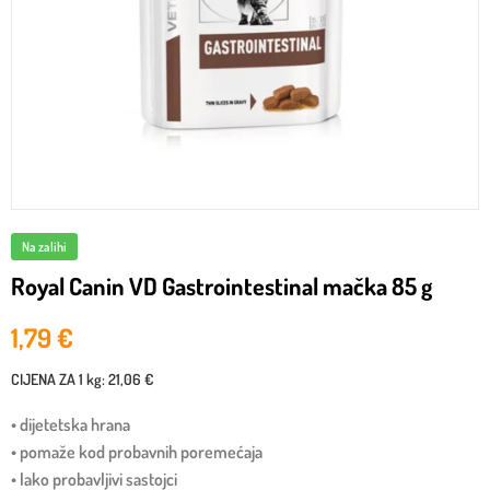
Na zalihi
Royal Canin VD Gastrointestinal mačka 85 g
1,79
€
CIJENA ZA
1 kg
:
21,06 €
• dijetetska hrana
• pomaže kod probavnih poremećaja
• lako probavljivi sastojci