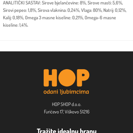
ANALITIČKI SASTAV: Sirove bjelančevine: 8%, Sirove masti: 5,6%,
Sirovi pepeo: 1,8%, Sirova vlaknina: 0,24%, Vlaga: 80%, Natrij: 0,12%,
Kalij: 0,18%, Omega 3 masne kiseline: 0,21%, Omega-6 masne
kiseline: 1,4%.
HOP SHOP d.o.o.
Furićevo 17, Viškovo 51216
Tražite idealnu hranu