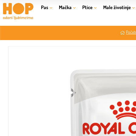
Pas
Mačka
Ptice
Male životinje
Početn