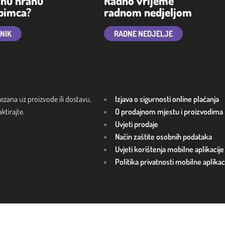
lnu hranu
Radno vrijeme
ubimca?
radnom nedjeljom
TNIK
RADNE NEDJELJE
ezana uz proizvode ili dostavu,
Izjava o sigurnosti online plaćanja
tirajte.
O prodajnom mjestu i proizvodima
Uvjeti prodaje
Način zaštite osobnih podataka
Uvjeti korištenja mobilne aplikacije
Politika privatnosti mobilne aplikac