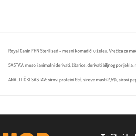
Royal Canin FHN Sterilised – mesni komadići u želeu. Vrećica za m
SASTAV: meso i animalni derivati, žitarice, derivati biljnog porijekla, m
ANALITIČKI SASTAV: sirovi proteini 9%, sirove masti 2,5%, sirovi pep