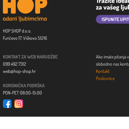
Tražite idea
za vašeg lj
ISPUNITE UPI
HOP SHOP d.o.o.
Furićevo 17, Viškovo 51216
KONTAKT ZA WEB NARUDŽBE
Ako imate pitanja v
099 492 7312
slobodno nas kontak
web@hop-shop.hr
Kontakt
Poslovnice
KORISNIČKA PODRŠKA
PON-PET 08:00-15:00