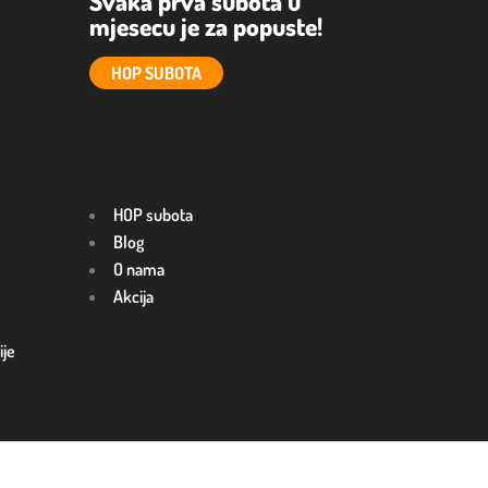
Svaka prva subota u
mjesecu je za popuste!
HOP SUBOTA
HOP subota
Blog
O nama
Akcija
ije