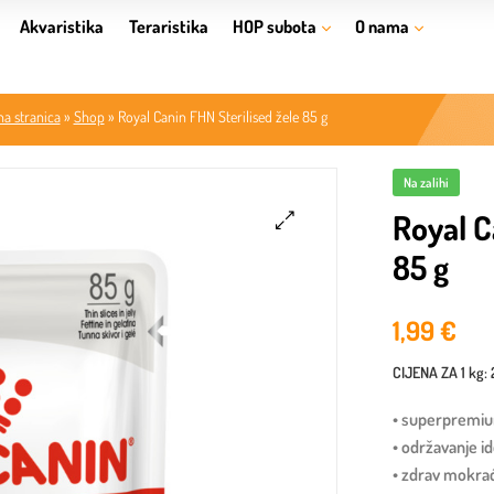
Akvaristika
Teraristika
HOP subota
O nama
a stranica
»
Shop
»
Royal Canin FHN Sterilised žele 85 g
Na zalihi
Royal C
85 g
🔍
1,99
€
CIJENA ZA
1 kg
:
• superpremi
• održavanje i
• zdrav mokrać