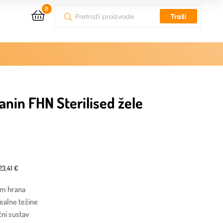
0
Traži
anin FHN Sterilised žele
23,41 €
um hrana
dealne težine
ni sustav