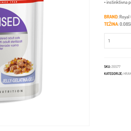
• instinktivna 
BRAND
: Royal
TEŽINA
: 0.08
SKU:
20577
KATEGORIJE:
HRAN