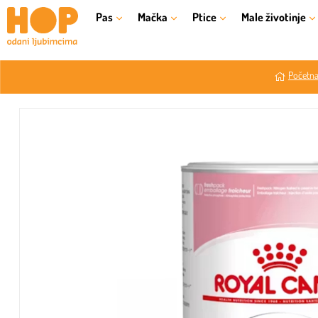
Pas
Mačka
Ptice
Male životinje
Početna