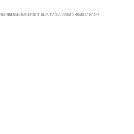
MINI,MINERALI,SUPLEMENTI I ULJA
,
MAČKA
,
DODATCI HRANI ZA MAČKE