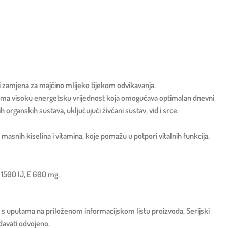
i zamjena za majčino mlijeko tijekom odvikavanja.
o ima visoku energetsku vrijednost koja omogućava optimalan dnevni
organskih sustava, uključujući živčani sustav, vid i srce.
masnih kiselina i vitamina, koje pomažu u potpori vitalnih funkcija.
 1500 IJ, E 600 mg.
 s uputama na priloženom informacijskom listu proizvoda. Serijski
odavati odvojeno.