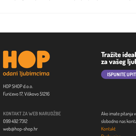
Tražite idea
za vašeg lj
ISPUNITE UPI
HOP SHOP d.o.o.
Furićevo 17, Viškovo 51216
KONTAKT ZA WEB NARUDŽBE
Ako imate pitanja v
099 492 7312
slobodno nas kontak
web@hop-shop.hr
Kontakt