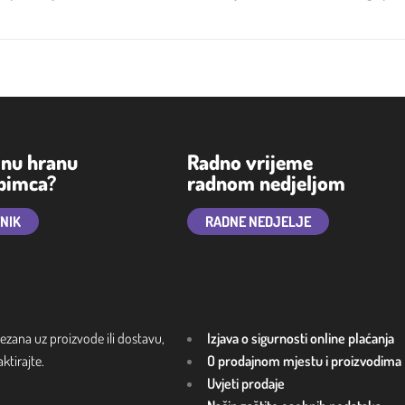
lnu hranu
Radno vrijeme
ubimca?
radnom nedjeljom
TNIK
RADNE NEDJELJE
ezana uz proizvode ili dostavu,
Izjava o sigurnosti online plaćanja
tirajte.
O prodajnom mjestu i proizvodima
Uvjeti prodaje