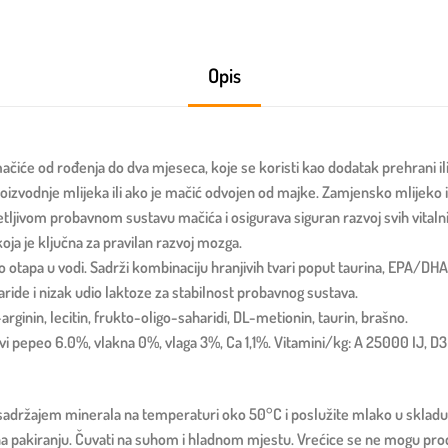
Opis
iće od rođenja do dva mjeseca, koje se koristi kao dodatak prehrani il
proizvodnje mlijeka ili ako je mačić odvojen od majke. Zamjensko mlijek
ljivom probavnom sustavu mačića i osigurava siguran razvoj svih vitalnih 
a je ključna za pravilan razvoj mozga.
 otapa u vodi. Sadrži kombinaciju hranjivih tvari poput taurina, EPA/DHA 
ride i nizak udio laktoze za stabilnost probavnog sustava.
-arginin, lecitin, frukto-oligo-saharidi, DL-metionin, taurin, brašno.
i pepeo 6.0%, vlakna 0%, vlaga 3%, Ca 1,1%. Vitamini/kg: A 25000 IJ, D3
 sadržajem minerala na temperaturi oko 50°C i poslužite mlako u skladu
o je na pakiranju. Čuvati na suhom i hladnom mjestu. Vrećice se ne mogu pr