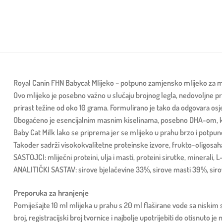
Royal Canin FHN Babycat Mlijeko – potpuno zamjensko mlijeko za mač
Ovo mlijeko je posebno važno u slučaju brojnog legla, nedovoljne 
prirast težine od oko 10 grama. Formulirano je tako da odgovara osjet
Obogaćeno je esencijalnim masnim kiselinama, posebno DHA-om, koj
Baby Cat Milk lako se priprema jer se mlijeko u prahu brzo i potpuno
Također sadrži visokokvalitetne proteinske izvore, frukto-oligosaha
SASTOJCI: mliječni proteini, ulja i masti, proteini sirutke, minerali, L
ANALITIČKI SASTAV: sirove bjelačevine 33%, sirove masti 39%, sirov
Preporuka za hranjenje
Pomiješajte 10 ml mlijeka u prahu s 20 ml flaširane vode sa niskim
broj, registracijski broj tvornice i najbolje upotrijebiti do otisnut