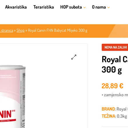
Akvaristika
Teraristika
HOP subota
O nama
 stranica
»
Shop
»
Royal Canin FHN Babycat Mlijeko 300 g
NEMA NA ZALIHI
Royal C
300 g
🔍
28,89
€
• zamjensko m
BRAND
: Royal
TEŽINA
: 0.3kg