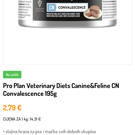
Na zalihi
Pro Plan Veterinary Diets Canine&Feline CN
Convalescence 195g
2,79
€
CIJENA ZA
1 kg
:
14,31 €
• vlažna hrana za pse i mačke svih dobnih skupina