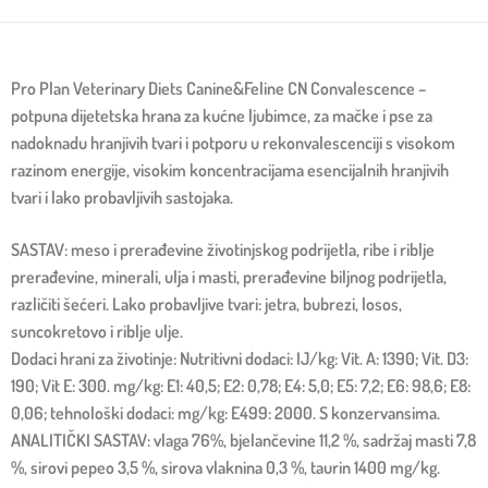
Pro Plan Veterinary Diets Canine&Feline CN Convalescence –
potpuna dijetetska hrana za kućne ljubimce, za mačke i pse za
nadoknadu hranjivih tvari i potporu u rekonvalescenciji s visokom
razinom energije, visokim koncentracijama esencijalnih hranjivih
tvari i lako probavljivih sastojaka.
SASTAV: meso i prerađevine životinjskog podrijetla, ribe i riblje
prerađevine, minerali, ulja i masti, prerađevine biljnog podrijetla,
različiti šećeri. Lako probavljive tvari: jetra, bubrezi, losos,
suncokretovo i riblje ulje.
Dodaci hrani za životinje: Nutritivni dodaci: IJ/kg: Vit. A: 1390; Vit. D3:
190; Vit E: 300. mg/kg: E1: 40,5; E2: 0,78; E4: 5,0; E5: 7,2; E6: 98,6; E8:
0,06; tehnološki dodaci: mg/kg: E499: 2000. S konzervansima.
ANALITIČKI SASTAV: vlaga 76%, bjelančevine 11,2 %, sadržaj masti 7,8
%, sirovi pepeo 3,5 %, sirova vlaknina 0,3 %, taurin 1400 mg/kg.