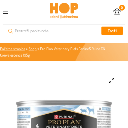
0
Traži
Početna stranica
»
Shop
»
Pro Plan Veterinary Diets Canine&Feline CN
Convalescence 195g
🔍