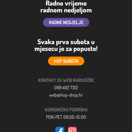
Radno vrijeme
radnom nedjeljom
RADNE NEDJELJE
Svaka prva subota u
mjesecu je za popuste!
HOP SUBOTA
KONTAKT ZA WEB NARUDŽBE
099 492 7312
web@hop-shop.hr
KORISNIČKA PODRŠKA
PON-PET 08:00-15:00