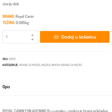
stariju dob
BRAND
: Royal Canin
TEŽINA
: 0.085kg
Dodaj u košaricu
SKU:
12976
KATEGORIJE:
HRANA ZA MAČKE
,
MAČKA
,
MOKRA HRANA ZA MAČKE
Opis
ROYAL CANIN FHN AGENING 11+ u umaku – mokra je hrana prikladna