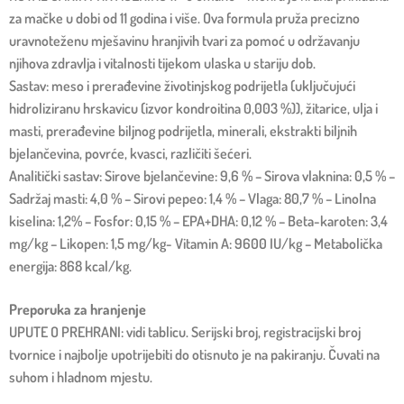
za mačke u dobi od 11 godina i više. Ova formula pruža precizno
uravnoteženu mješavinu hranjivih tvari za pomoć u održavanju
njihova zdravlja i vitalnosti tijekom ulaska u stariju dob.
Sastav: meso i prerađevine životinjskog podrijetla (uključujući
hidroliziranu hrskavicu (izvor kondroitina 0,003 %)), žitarice, ulja i
masti, prerađevine biljnog podrijetla, minerali, ekstrakti biljnih
bjelančevina, povrće, kvasci, različiti šećeri.
Analitički sastav: Sirove bjelančevine: 9,6 % – Sirova vlaknina: 0,5 % –
Sadržaj masti: 4,0 % – Sirovi pepeo: 1,4 % – Vlaga: 80,7 % – Linolna
kiselina: 1,2% – Fosfor: 0,15 % – EPA+DHA: 0,12 % – Beta-karoten: 3,4
mg/kg – Likopen: 1,5 mg/kg- Vitamin A: 9600 IU/kg – Metabolička
energija: 868 kcal/kg.
Preporuka za hranjenje
UPUTE O PREHRANI: vidi tablicu. Serijski broj, registracijski broj
tvornice i najbolje upotrijebiti do otisnuto je na pakiranju. Čuvati na
suhom i hladnom mjestu.