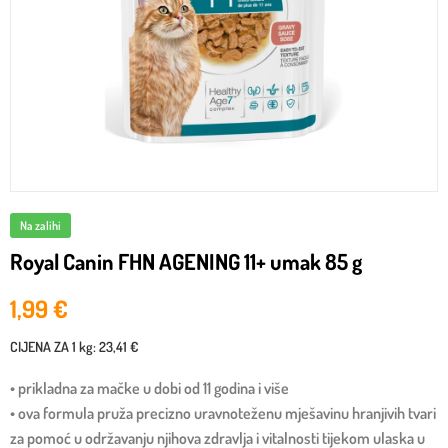
Na zalihi
Royal Canin FHN AGENING 11+ umak 85 g
1,99
€
CIJENA ZA
1 kg
:
23,41 €
• prikladna za mačke u dobi od 11 godina i više
• ova formula pruža precizno uravnoteženu mješavinu hranjivih tvari
za pomoć u održavanju njihova zdravlja i vitalnosti tijekom ulaska u