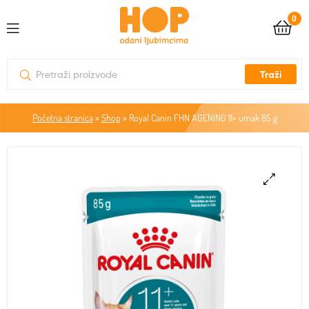
0
Traži
Početna stranica
»
Shop
»
Royal Canin FHN AGENING 11+ umak 85 g
🔍