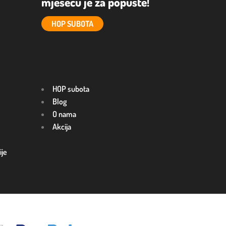
mjesecu je za popuste!
HOP SUBOTA
HOP subota
Blog
O nama
Akcija
ije