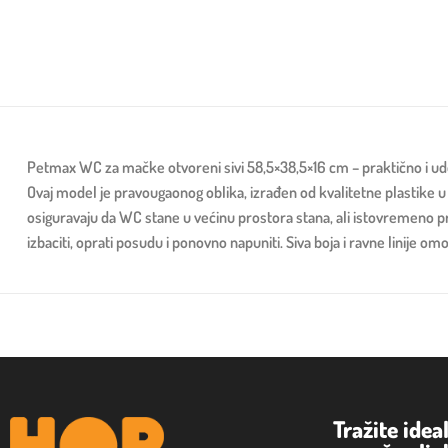
Petmax WC za mačke otvoreni sivi 58,5×38,5×16 cm – praktično i u
Ovaj model je pravougaonog oblika, izrađen od kvalitetne plastike u 
osiguravaju da WC stane u većinu prostora stana, ali istovremeno p
izbaciti, oprati posudu i ponovno napuniti. Siva boja i ravne linije o
Tražite idea