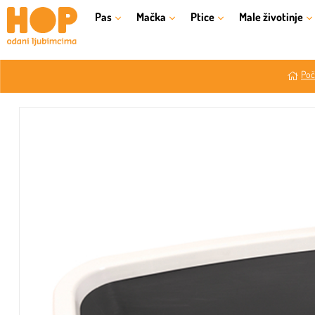
Pas
Mačka
Ptice
Male životinje
Poč