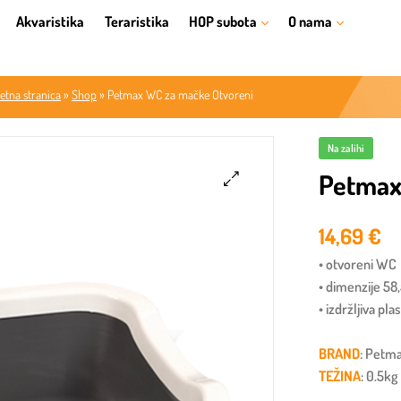
Akvaristika
Teraristika
HOP subota
O nama
etna stranica
»
Shop
»
Petmax WC za mačke Otvoreni
Na zalihi
Petmax
🔍
14,69
€
• otvoreni WC
• dimenzije 58
• izdržljiva pla
BRAND
: Petm
TEŽINA
: 0.5kg