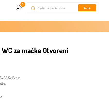
0
Traži
 WC za mačke Otvoreni
,5x38,5x16 cm
stika
ax