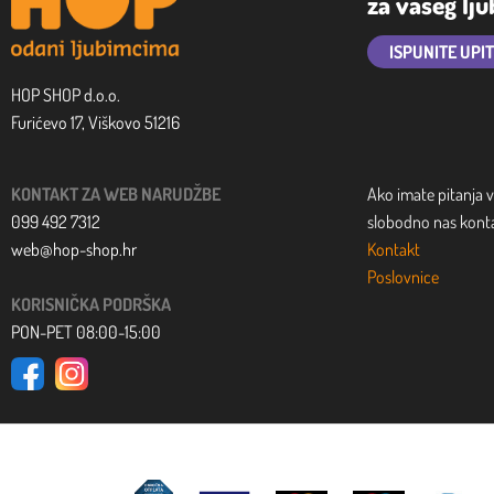
za vašeg lj
ISPUNITE UPI
HOP SHOP d.o.o.
Furićevo 17, Viškovo 51216
KONTAKT ZA WEB NARUDŽBE
Ako imate pitanja v
099 492 7312
slobodno nas kontak
web@hop-shop.hr
Kontakt
Poslovnice
KORISNIČKA PODRŠKA
PON-PET 08:00-15:00