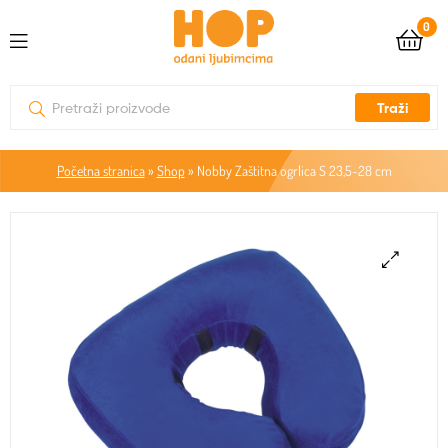
0
Traži
Početna stranica
»
Shop
»
Nobby Zaštitna ogrlica S 23,5-28 cm
🔍