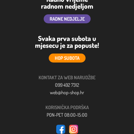
radnom nedjeljom
RADNE NEDJELJE
Svaka prva subota u
mjesecu je za popuste!
HOP SUBOTA
KONTAKT ZA WEB NARUDŽBE
099 492 7312
web@hop-shop.hr
KORISNIČKA PODRŠKA
PON-PET 08:00-15:00