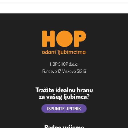
HOP SHOP d.o.o.
Furićevo 17, Viškovo 51216
Tražite idealnu hranu
za vašeg ljubimca?
ISPUNITE UPITNIK
Radno vrijeme