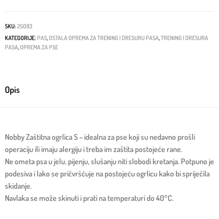
SKU:
25083
KATEGORIJE:
PAS
,
OSTALA OPREMA ZA TRENING I DRESURU PASA
,
TRENING I DRESURA
PASA
,
OPREMA ZA PSE
Opis
Nobby Zaštitna ogrlica S – idealna za pse koji su nedavno prošli
operaciju ili imaju alergiju i treba im zaštita postojeće rane.
Ne ometa psa u jelu, pijenju, slušanju niti slobodi kretanja. Potpuno je
podesiva i lako se pričvršćuje na postojeću ogrlicu kako bi spriječila
skidanje.
Navlaka se može skinuti i prati na temperaturi do 40°C.