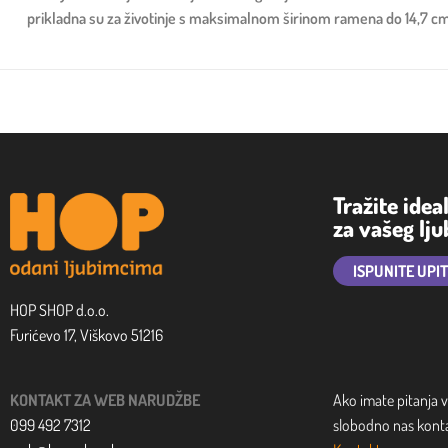
prikladna su za životinje s maksimalnom širinom ramena do 14,7 cm
Tražite idea
za vašeg lj
ISPUNITE UPI
HOP SHOP d.o.o.
Furićevo 17, Viškovo 51216
KONTAKT ZA WEB NARUDŽBE
Ako imate pitanja v
099 492 7312
slobodno nas kontak