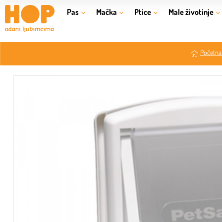
Pas
Mačka
Ptice
Male životinje
Početna 