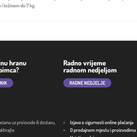
 i težinom do 7 kg.
lnu hranu
Radno vrijeme
ubimca?
radnom nedjeljom
TNIK
RADNE NEDJELJE
ezana uz proizvode ili dostavu,
Izjava o sigurnosti online plaćanja
tirajte.
O prodajnom mjestu i proizvodima