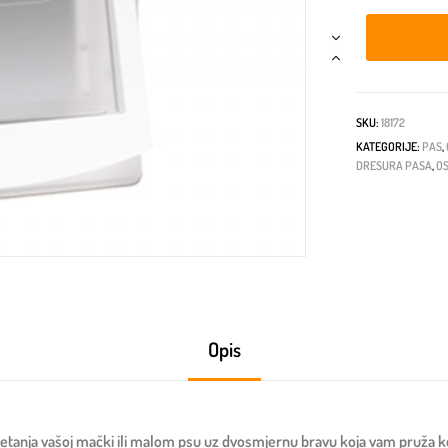
SKU:
18172
KATEGORIJE:
PAS
,
DRESURA PASA
,
O
Opis
anja vašoj mački ili malom psu uz dvosmjernu bravu koja vam pruža kont