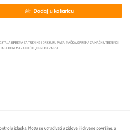
Dodaj u košaricu
OSTALA OPREMA ZA TRENING I DRESURU PASA
,
MAČKA
,
OPREMA ZA MAČKE
,
TRENING I
STALA OPREMA ZA MAČKE
,
OPREMA ZA PSE
rolu izlaska. Mogu se ugrađivati u zidove ili drvene površine, a