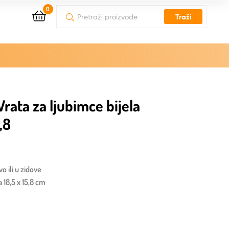
0
Traži
rata za ljubimce bijela
,8
vo ili u zidove
a 18,5 x 15,8 cm
y