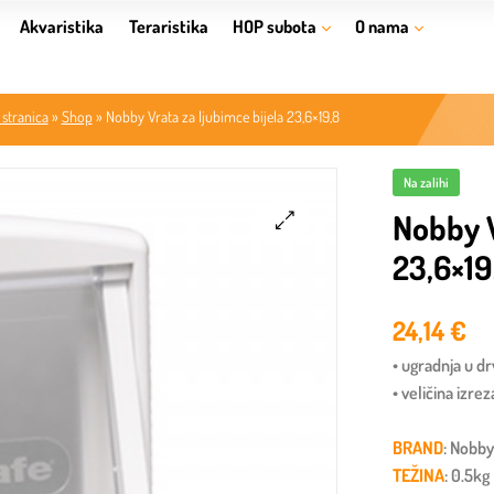
Akvaristika
Teraristika
HOP subota
O nama
stranica
»
Shop
»
Nobby Vrata za ljubimce bijela 23,6×19,8
Na zalihi
Nobby V
23,6×19
🔍
24,14
€
• ugradnja u dr
• veličina izrez
BRAND
: Nobb
TEŽINA
: 0.5kg