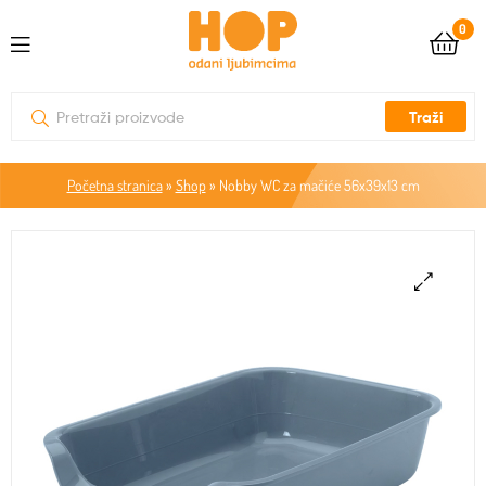
0
Traži
Početna stranica
»
Shop
»
Nobby WC za mačiće 56x39x13 cm
🔍