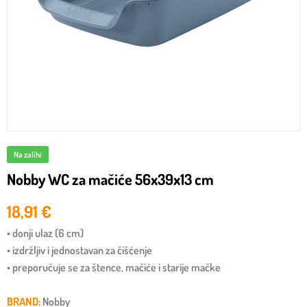
Na zalihi
Nobby WC za mačiće 56x39x13 cm
18,91
€
• donji ulaz (6 cm)
• izdržljiv i jednostavan za čišćenje
• preporučuje se za štence, mačiće i starije mačke
BRAND
: Nobby