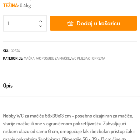
TEŽINA
: 0.4kg
Dodaj u košaricu
SKU:
32574
KATEGORIJE:
MAČKA
,
WC POSUDE ZA MAČKE
,
WC PIJESAK I OPREMA
Opis
Nobby WC za mačiće 56x39x13 cm – posebno dizajniran za mačiće,
starije mačke ili one s ograničenom pokretljivošću. Zahvaljujući
niskom ulazu od samo 6 cm, omogućuje lak i bezbolan pristup čak i
manje pokretnim životinjama. Dimenzije 56 × 39 × 13 cm čine ga