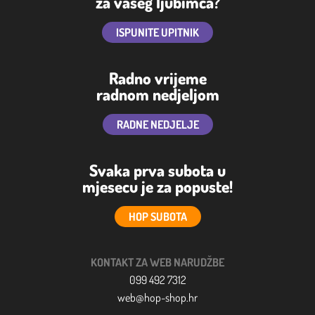
za vašeg ljubimca?
ISPUNITE UPITNIK
Radno vrijeme
radnom nedjeljom
RADNE NEDJELJE
Svaka prva subota u
mjesecu je za popuste!
HOP SUBOTA
KONTAKT ZA WEB NARUDŽBE
099 492 7312
web@hop-shop.hr