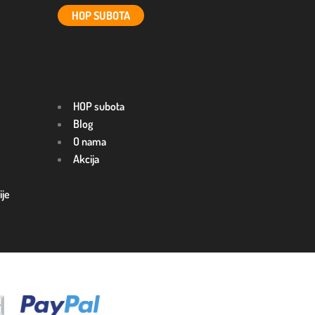
HOP SUBOTA
HOP subota
Blog
O nama
Akcija
ije