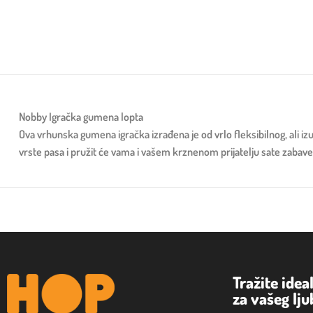
Nobby Igračka gumena lopta
Ova vrhunska gumena igračka izrađena je od vrlo fleksibilnog, ali i
vrste pasa i pružit će vama i vašem krznenom prijatelju sate zabave
Tražite idea
za vašeg lj