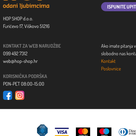
ISPUNITE UPI
HOP SHOP d.o.o.
Furićevo 17, Viškovo 51216
KONTAKT ZA WEB NARUDŽBE
Ako imate pitanja v
099 492 7312
slobodno nas kontak
web@hop-shop.hr
Kontakt
Poslovnice
KORISNIČKA PODRŠKA
PON-PET 08:00-15:00