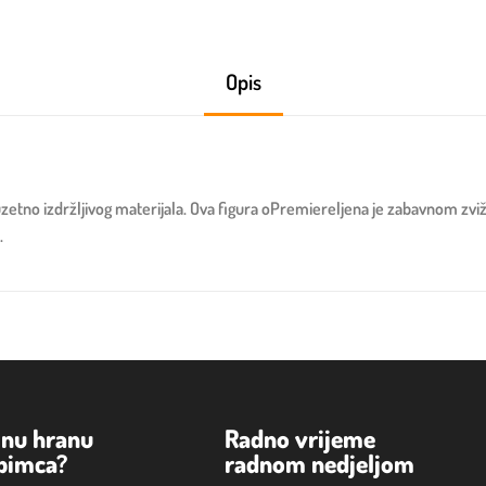
Opis
zuzetno izdržljivog materijala. Ova figura oPremiereljena je zabavnom zvi
.
lnu hranu
Radno vrijeme
ubimca?
radnom nedjeljom