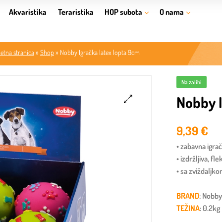
Akvaristika
Teraristika
HOP subota
O nama
etna stranica
»
Shop
»
Nobby Igračka latex lopta 9cm
Na zalihi
Nobby I
🔍
9,39
€
• zabavna igra
• izdržljiva, fl
• sa zviždaljko
BRAND
: Nobb
TEŽINA
: 0.2kg