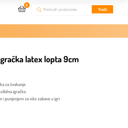
0
Traži
gračka latex lopta 9cm
čka za žvakanje
eksibilna igračka
m i punjenjem za više zabave u igri
y