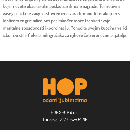
koje možete ubaciti suhe poslastice ili male nagrade. To motivira
vašeg psa da se zaigra i istovremeno zaradi hranu. Interakcijom s
lopticom za grickalice, vaš pas također može trenirati svoje
mentalne sposobnosti i koordinaciju. Ponudite svojim kupcima veliki
izbor čvrstih i fleksibilnih igračaka za njihove četveronožne prijatelje.
HOP SHOP d.o.o.
Furićevo 17, Viškovo 51216