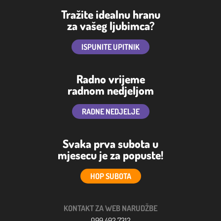
Tražite idealnu hranu
za vašeg ljubimca?
ISPUNITE UPITNIK
Radno vrijeme
radnom nedjeljom
RADNE NEDJELJE
Svaka prva subota u
mjesecu je za popuste!
HOP SUBOTA
KONTAKT ZA WEB NARUDŽBE
099 492 7312