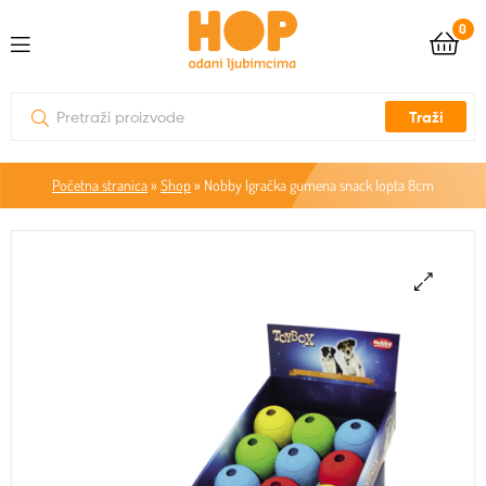
0
Traži
Početna stranica
»
Shop
»
Nobby Igračka gumena snack lopta 8cm
🔍