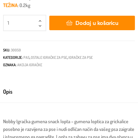
TEŽINA
: 0.2kg
Dodaj u košaricu
SKU:
30059
KATEGORIJE:
PAS
,
OSTALE IGRAČKE ZA PSE
,
IGRAČKE ZA PSE
OZNAKA:
AKCIJA IGRAČKE
Opis
Nobby Igračka gumena snack lopta – gumena loptica za grickalice
posebno je razvijena za pse i nudi odličan način da vašeg psa zaigrate
i istovremeno ga nagradite. Lopta za zabavu za pse ima dva otvora u