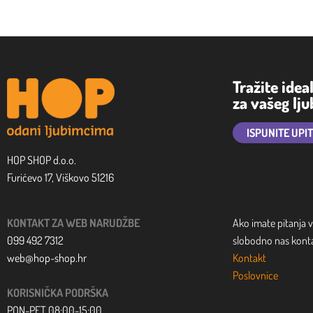
Tražite idea
za vašeg lj
ISPUNITE UPI
HOP SHOP d.o.o.
Furićevo 17, Viškovo 51216
KONTAKT ZA WEB NARUDŽBE
Ako imate pitanja v
099 492 7312
slobodno nas kontak
web@hop-shop.hr
Kontakt
Poslovnice
KORISNIČKA PODRŠKA
PON-PET 08:00-15:00