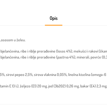
Opis
 Lososom u želeu.
bjelančevina, ribe i riblje prerađevine (losos 4%), mekušci i rakovi (škam
bjelančevina, ribe i riblje prerađevine (pastrva 4%), minerali, povrće (0,
2,5%, sirovi pepeo 2,5%, sirova vlaknina 0,05%, linolna kiselina (omega-
vitamin E 13 IJ, željezo (E1) 20 mg, jod (3b202) 0,26 mg, bakar (E4) 2,3 m