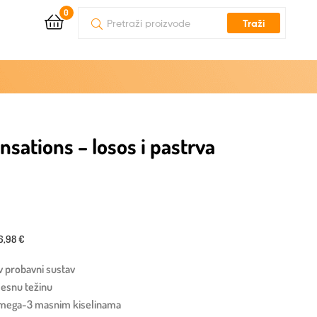
0
Traži
ensations – losos i pastrva
6,98 €
v probavni sustav
elesnu težinu
omega-3 masnim kiselinama