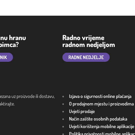
lnu hranu
Radno vrijeme
ubimca?
radnom nedjeljom
TNIK
RADNE NEDJELJE
ezana uz proizvode ili dostavu,
Izjava o sigurnosti online plaćanja
tirajte.
O prodajnom mjestu i proizvodima
Uvjeti prodaje
Način zaštite osobnih podataka
Uvjeti korištenja mobilne aplikacije
Politika privatnosti mobilne aplikac