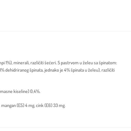
pi 1%), minerali, različiti šećeri. S pastrvom u želeu sa špinatom:
3% dehidriranog špinata, jednako je 4% špinata u želeu), različiti
6 masne kiseline) 0,4%.
g, mangan (E5) 4 mg, cink (E6) 33 mg.