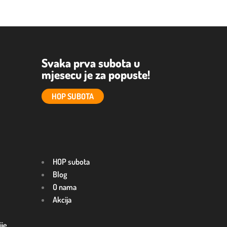
Svaka prva subota u
mjesecu je za popuste!
HOP SUBOTA
HOP subota
Blog
O nama
Akcija
ije