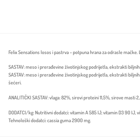
Felix Sensations losos i pastrva – potpuna hrana za odrasle mačke.
SASTAV: meso i prerađevine životinjskog podrijetla, ekstrakti biljnih 
SASTAV: meso i prerađevine životinjskog podrijetla, ekstrakti biljnih 
šećeri.
ANALITIČKI SASTAV: vlaga: 82%, sirovi proteini 11,5%, sirove masti 
DODATCI/kg: Nutritivni dodatci: vitamin A 585 IJ; vitamin D3 90 IJ, 
Tehnološki dodatci: cassia guma 2900 mg.