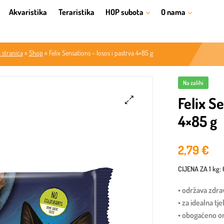
Akvaristika
Teraristika
HOP subota
O nama
 stranica
»
Shop
»
Felix Sensations – losos i pastrva 4×85 g
Na zalihi
Felix S
4×85 g
🔍
2,79
€
CIJENA ZA
1 kg
:
• održava zdra
• za idealna tj
• obogaćeno 