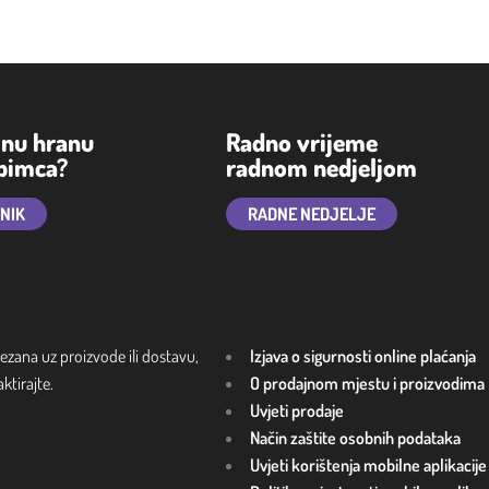
lnu hranu
Radno vrijeme
ubimca?
radnom nedjeljom
TNIK
RADNE NEDJELJE
ezana uz proizvode ili dostavu,
Izjava o sigurnosti online plaćanja
tirajte.
O prodajnom mjestu i proizvodima
Uvjeti prodaje
Način zaštite osobnih podataka
Uvjeti korištenja mobilne aplikacije