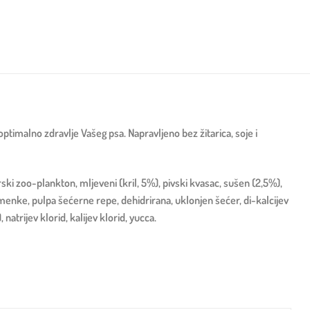
 optimalno zdravlje Vašeg psa. Napravljeno bez žitarica, soje i
i zoo-plankton, mljeveni (kril, 5%), pivski kvasac, sušen (2,5%),
jemenke, pulpa šećerne repe, dehidrirana, uklonjen šećer, di-kalcijev
natrijev klorid, kalijev klorid, yucca.