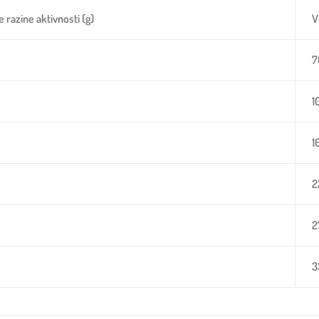
razine aktivnosti (g)
V
7
1
1
2
2
3