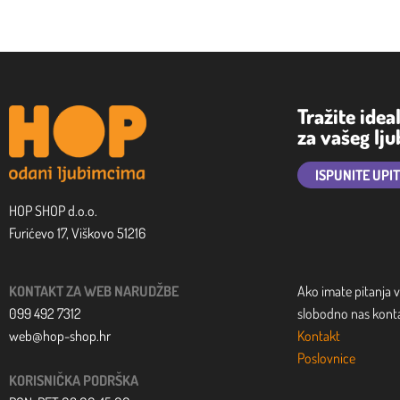
Tražite idea
za vašeg lj
ISPUNITE UPI
HOP SHOP d.o.o.
Furićevo 17, Viškovo 51216
KONTAKT ZA WEB NARUDŽBE
Ako imate pitanja v
099 492 7312
slobodno nas kontak
web@hop-shop.hr
Kontakt
Poslovnice
KORISNIČKA PODRŠKA