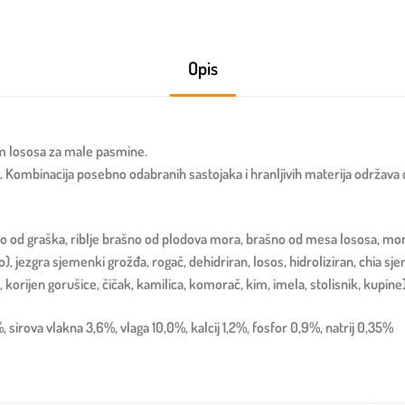
Opis
om lososa za male pasmine.
ice. Kombinacija posebno odabranih sastojaka i hranljivih materija održava
 od graška, riblje brašno od plodova mora, brašno od mesa lososa, morsk
), jezgra sjemenki grožđa, rogač, dehidriran, losos, hidroliziran, chia s
korijen gorušice, čičak, kamilica, komorač, kim, imela, stolisnik, kupine), 
sirova vlakna 3,6%, vlaga 10,0%, kalcij 1,2%, fosfor 0,9%, natrij 0,35%