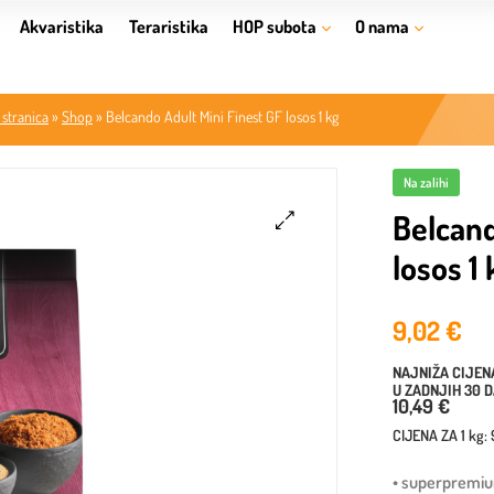
Akvaristika
Teraristika
HOP subota
O nama
stranica
»
Shop
»
Belcando Adult Mini Finest GF losos 1 kg
Na zalihi
Belcand
losos 1 
🔍
9,02
€
NAJNIŽA CIJEN
U ZADNJIH 30 
10,49 €
CIJENA ZA
1 kg
:
• superpremi