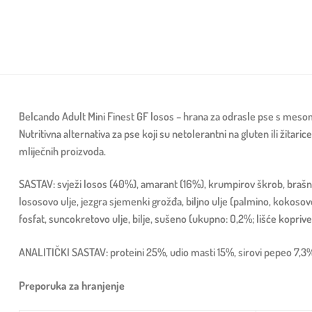
Belcando Adult Mini Finest GF losos – hrana za odrasle pse s mes
Nutritivna alternativa za pse koji su netolerantni na gluten ili žitar
mliječnih proizvoda.
SASTAV: svježi losos (40%), amarant (16%), krumpirov škrob, brašno
lososovo ulje, jezgra sjemenki grožđa, biljno ulje (palmino, kokosovo
fosfat, suncokretovo ulje, bilje, sušeno (ukupno: 0,2%; lišće koprive, 
ANALITIČKI SASTAV: proteini 25%, udio masti 15%, sirovi pepeo 7,3%, 
Preporuka za hranjenje