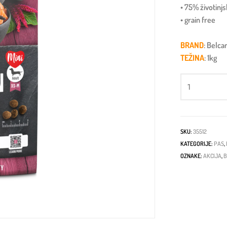
• 75% životinj
• grain free
BRAND
: Belca
TEŽINA
: 1kg
SKU:
35512
KATEGORIJE:
PAS
,
OZNAKE:
AKCIJA
,
B