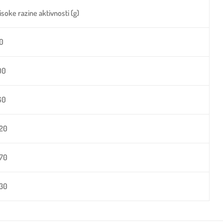
isoke razine aktivnosti (g)
0
00
60
20
70
30