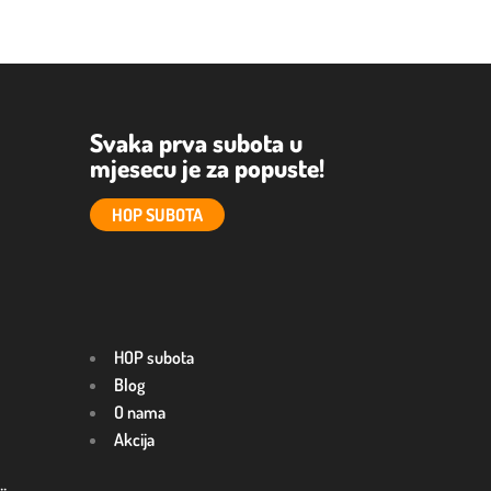
Svaka prva subota u
mjesecu je za popuste!
HOP SUBOTA
HOP subota
Blog
O nama
Akcija