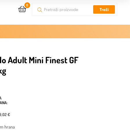
0
Traži
o Adult Mini Finest GF
kg
A
DANA:
9,02 €
um hrana