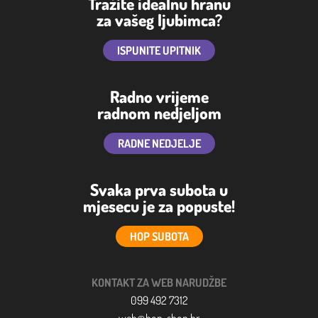
Tražite idealnu hranu
za vašeg ljubimca?
ISPUNITE UPITNIK
Radno vrijeme
radnom nedjeljom
RADNE NEDJELJE
Svaka prva subota u
mjesecu je za popuste!
HOP SUBOTA
KONTAKT ZA WEB NARUDŽBE
099 492 7312
web@hop-shop.hr