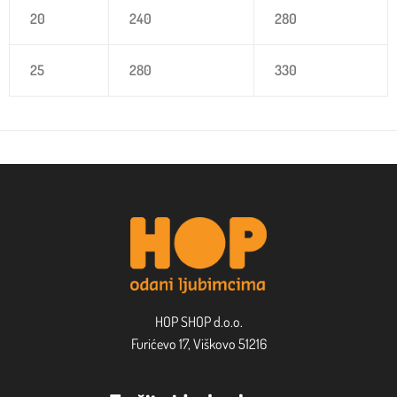
20
240
280
25
280
330
HOP SHOP d.o.o.
Furićevo 17, Viškovo 51216