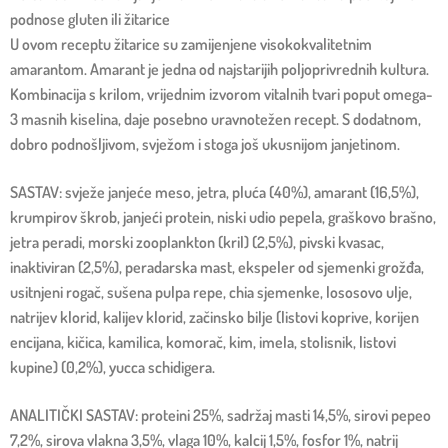
podnose gluten ili žitarice
U ovom receptu žitarice su zamijenjene visokokvalitetnim
amarantom. Amarant je jedna od najstarijih poljoprivrednih kultura.
Kombinacija s krilom, vrijednim izvorom vitalnih tvari poput omega-
3 masnih kiselina, daje posebno uravnotežen recept. S dodatnom,
dobro podnošljivom, svježom i stoga još ukusnijom janjetinom.
SASTAV: svježe janjeće meso, jetra, pluća (40%), amarant (16,5%),
krumpirov škrob, janjeći protein, niski udio pepela, graškovo brašno,
jetra peradi, morski zooplankton (kril) (2,5%), pivski kvasac,
inaktiviran (2,5%), peradarska mast, ekspeler od sjemenki grožđa,
usitnjeni rogač, sušena pulpa repe, chia sjemenke, lososovo ulje,
natrijev klorid, kalijev klorid, začinsko bilje (listovi koprive, korijen
encijana, kičica, kamilica, komorač, kim, imela, stolisnik, listovi
kupine) (0,2%), yucca schidigera.
ANALITIČKI SASTAV: proteini 25%, sadržaj masti 14,5%, sirovi pepeo
7,2%, sirova vlakna 3,5%, vlaga 10%, kalcij 1,5%, fosfor 1%, natrij