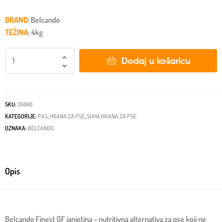
BRAND
: Belcando
TEŽINA
: 4kg
Dodaj u košaricu
SKU:
35860
KATEGORIJE:
PAS
,
HRANA ZA PSE
,
SUHA HRANA ZA PSE
OZNAKA:
BELCANDO
Opis
Belcando Finest GF janjetina – nutritivna alternativa za pse koji ne