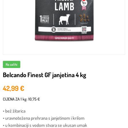
Na zalihi
Belcando Finest GF janjetina 4 kg
42,99
€
CIJENA ZA
1 kg
:
10,75 €
• bež žitarica
• uravnotežena prehrana s janjetinom i krilom
• u kombinaciji s vodom stvara se ukusan umak