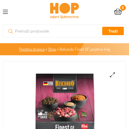
0
Traži
Početna stranica
»
Shop
»
Belcando Finest GF janjetina 4 kg
🔍