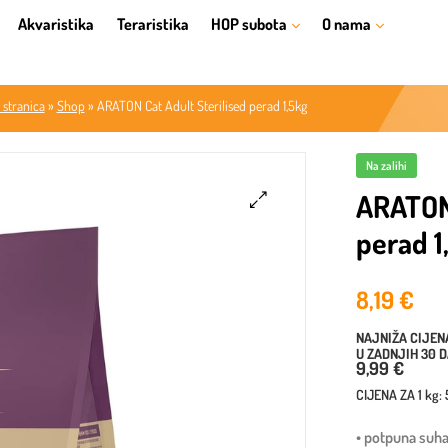
Akvaristika
Teraristika
HOP subota
O nama
 stranica
»
Shop
»
ARATON Cat Adult Sterilised perad 1,5kg
Na zalihi
ARATON 
perad 1
🔍
8,19
€
NAJNIŽA CIJEN
U ZADNJIH 30 
9,99 €
CIJENA ZA
1 kg
:
• potpuna suha