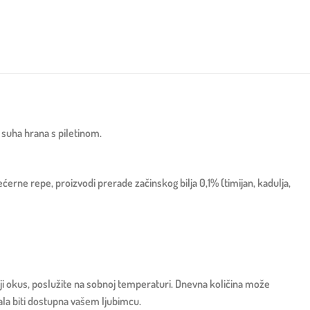
 suha hrana s piletinom.
ćerne repe, proizvodi prerade začinskog bilja 0,1% (timijan, kadulja,
olji okus, poslužite na sobnoj temperaturi. Dnevna količina može
bala biti dostupna vašem ljubimcu.