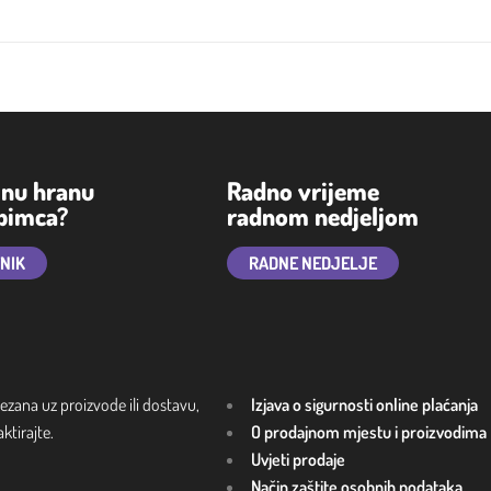
lnu hranu
Radno vrijeme
ubimca?
radnom nedjeljom
TNIK
RADNE NEDJELJE
ezana uz proizvode ili dostavu,
Izjava o sigurnosti online plaćanja
tirajte.
O prodajnom mjestu i proizvodima
Uvjeti prodaje
Način zaštite osobnih podataka