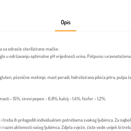
Opis
 za odrasle sterilizirane mačke.
glo u održavanju optimalne pH vrijednosti urina. Potpuna i uravnotežena
luten, pšenične mekinje, mast peradi, hidrolizirana pileća jetra, pulpa še
masti – 15%, sirovi pepeo – 6,8%, kalcij – 1,4%, fosfor – 1,2%.
ke i treba ih prilagoditi individualnim potrebama svakog ljubimca. Za najb
 razini aktivnosti vašeg ljubimca. Zdjela svježe, čiste vode uvijek bi tre