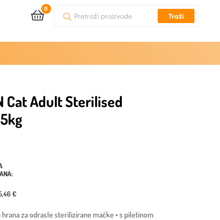
0
Traži
Cat Adult Sterilised
,5kg
A
DANA:
5,46 €
 hrana za odrasle sterilizirane mačke • s piletinom