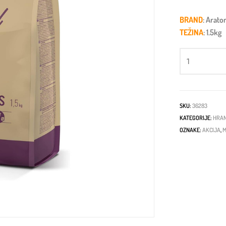
BRAND
: Arato
TEŽINA
: 1.5kg
SKU:
36283
KATEGORIJE:
HRAN
OZNAKE:
AKCIJA
,
M