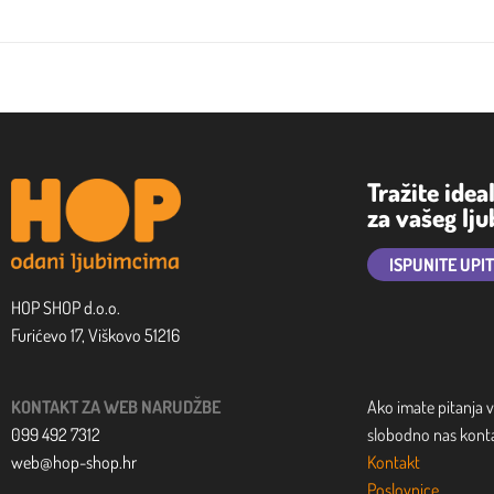
Tražite idea
za vašeg lj
ISPUNITE UPI
HOP SHOP d.o.o.
Furićevo 17, Viškovo 51216
KONTAKT ZA WEB NARUDŽBE
Ako imate pitanja v
099 492 7312
slobodno nas kontak
web@hop-shop.hr
Kontakt
Poslovnice