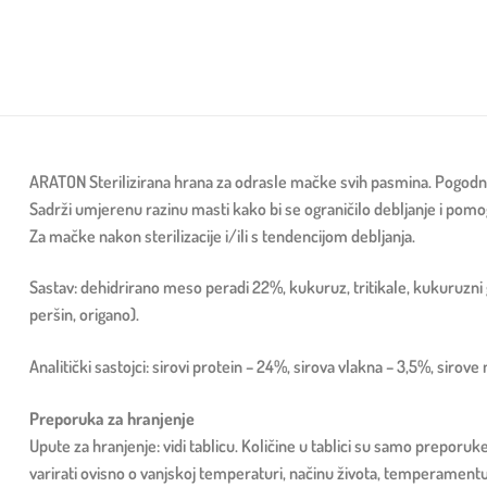
ARATON Sterilizirana hrana za odrasle mačke svih pasmina. Pogodna
Sadrži umjerenu razinu masti kako bi se ograničilo debljanje i pomo
Za mačke nakon sterilizacije i/ili s tendencijom debljanja.
Sastav: dehidrirano meso peradi 22%, kukuruz, tritikale, kukuruzni g
peršin, origano).
Analitički sastojci: sirovi protein – 24%, sirova vlakna – 3,5%, sirove 
Preporuka za hranjenje
Upute za hranjenje: vidi tablicu. Količine u tablici su samo preporu
varirati ovisno o vanjskoj temperaturi, načinu života, temperamentu i