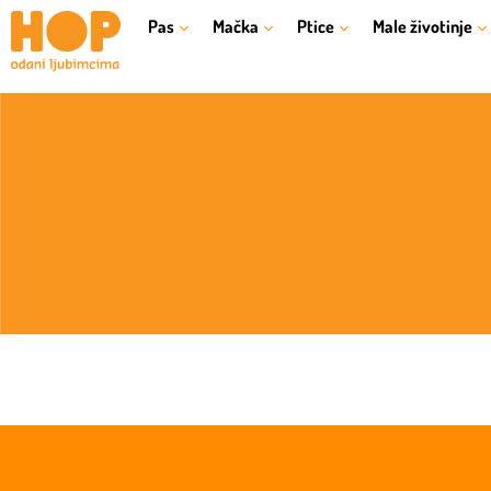
Pas
Mačka
Ptice
Male životinje