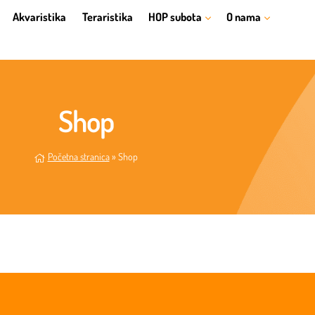
Akvaristika
Teraristika
HOP subota
O nama
Shop
Početna stranica
»
Shop