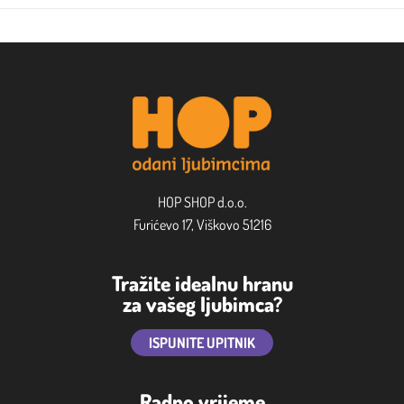
HOP SHOP d.o.o.
Furićevo 17, Viškovo 51216
Tražite idealnu hranu
za vašeg ljubimca?
ISPUNITE UPITNIK
Radno vrijeme