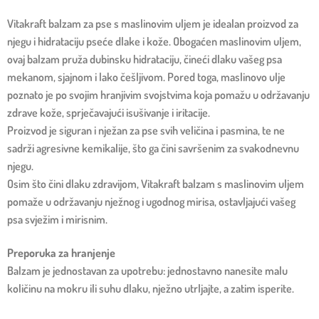
Vitakraft balzam za pse s maslinovim uljem je idealan proizvod za
njegu i hidrataciju pseće dlake i kože. Obogaćen maslinovim uljem,
ovaj balzam pruža dubinsku hidrataciju, čineći dlaku vašeg psa
mekanom, sjajnom i lako češljivom. Pored toga, maslinovo ulje
poznato je po svojim hranjivim svojstvima koja pomažu u održavanju
zdrave kože, sprječavajući isušivanje i iritacije.
Proizvod je siguran i nježan za pse svih veličina i pasmina, te ne
sadrži agresivne kemikalije, što ga čini savršenim za svakodnevnu
njegu.
Osim što čini dlaku zdravijom, Vitakraft balzam s maslinovim uljem
pomaže u održavanju nježnog i ugodnog mirisa, ostavljajući vašeg
psa svježim i mirisnim.
Preporuka za hranjenje
Balzam je jednostavan za upotrebu: jednostavno nanesite malu
količinu na mokru ili suhu dlaku, nježno utrljajte, a zatim isperite.