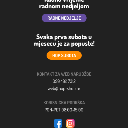
radnom nedjeljom
RADNE NEDJELJE
Svaka prva subota u
mjesecu je za popuste!
HOP SUBOTA
KONTAKT ZA WEB NARUDŽBE
099 492 7312
web@hop-shop.hr
KORISNIČKA PODRŠKA
PON-PET 08:00-15:00