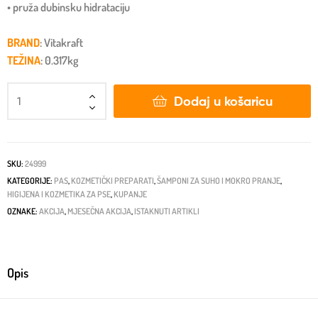
• pruža dubinsku hidrataciju
BRAND
: Vitakraft
TEŽINA
: 0.317kg
Dodaj u košaricu
SKU:
24999
KATEGORIJE:
PAS
,
KOZMETIČKI PREPARATI
,
ŠAMPONI ZA SUHO I MOKRO PRANJE
,
HIGIJENA I KOZMETIKA ZA PSE
,
KUPANJE
OZNAKE:
AKCIJA
,
MJESEČNA AKCIJA
,
ISTAKNUTI ARTIKLI
Opis