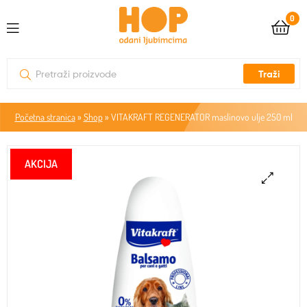
0
Traži
Početna stranica
»
Shop
»
VITAKRAFT REGENERATOR maslinovo ulje 250 ml
🔍