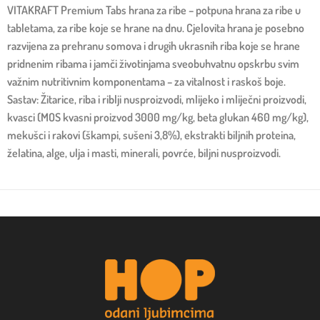
VITAKRAFT Premium Tabs hrana za ribe – potpuna hrana za ribe u
tabletama, za ribe koje se hrane na dnu. Cjelovita hrana je posebno
razvijena za prehranu somova i drugih ukrasnih riba koje se hrane
pridnenim ribama i jamči životinjama sveobuhvatnu opskrbu svim
važnim nutritivnim komponentama – za vitalnost i raskoš boje.
Sastav: Žitarice, riba i riblji nusproizvodi, mlijeko i mliječni proizvodi,
kvasci (MOS kvasni proizvod 3000 mg/kg, beta glukan 460 mg/kg),
mekušci i rakovi (škampi, sušeni 3,8%), ekstrakti biljnih proteina,
želatina, alge, ulja i masti, minerali, povrće, biljni nusproizvodi.