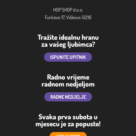
HOP SHOP d.o.o.
Furićevo 17, Viškovo 51216
Tražite idealnu hranu
za vašeg ljubimca?
ISPUNITE UPITNIK
Radno vrijeme
radnom nedjeljom
RADNE NEDJELJE
Svaka prva subota u
mjesecu je za popuste!