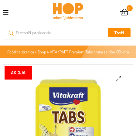
0
Traži
Početna stranica
»
Shop
»
VITAKRAFT Premium Tabs hrana za ribe 100 kom
🔍