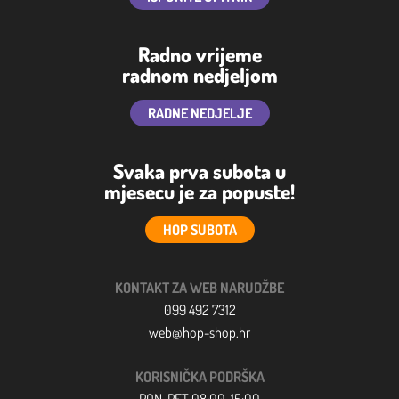
Radno vrijeme
radnom nedjeljom
RADNE NEDJELJE
Svaka prva subota u
mjesecu je za popuste!
HOP SUBOTA
KONTAKT ZA WEB NARUDŽBE
099 492 7312
web@hop-shop.hr
KORISNIČKA PODRŠKA