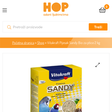
0
Traži
Početna stranica
»
Shop
»
Vitakraft Pijesak Sandy Bio za ptice 2 kg
🔍