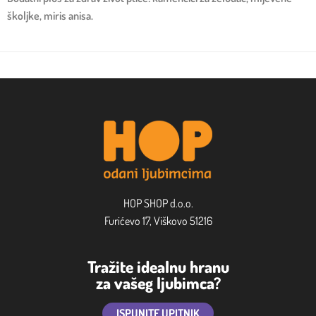
školjke, miris anisa.
HOP SHOP d.o.o.
Furićevo 17, Viškovo 51216
Tražite idealnu hranu
za vašeg ljubimca?
ISPUNITE UPITNIK