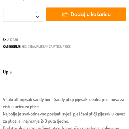
Dodaj u košaricu
SKU:
12239
KATEGORIJE:
HIGIJENA
,
PIJESAK ZA PTICE
,
PTICE
Opis
Vitakraft pijesak sandy bio – Sandy ptičji pijesak idealna je osnova za
čistu kućicu za ptice.
Najbolje je svakodnevno posipati svježi pješčani ptičji pijesak u kavez
za ptice, ali najmanje 2-3 puta tjedno.
Dodatni plus za zdrav život ptice: kamenčići za želudac, mljevene