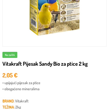
Na zalihi
Vitakraft Pijesak Sandy Bio za ptice 2 kg
2,05
€
• upijajući pijesak za ptice
• obogaćeno mineralima
BRAND
: Vitakraft
TEŽINA
: 2kg