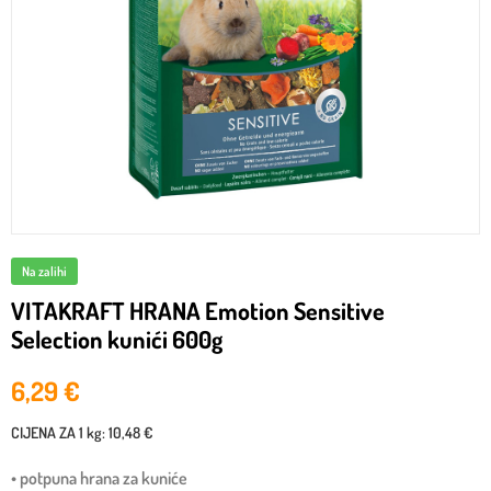
Na zalihi
VITAKRAFT HRANA Emotion Sensitive
Selection kunići 600g
6,29
€
CIJENA ZA
1 kg
:
10,48 €
• potpuna hrana za kuniće