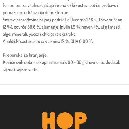
formulom za vitalnost jačaju imunološki sustav, potiču probavu i
pomažu pri održavanju dobre forme.
Sastav: prerađevine biljnog podrijetla (lucerna 12,8 %, trava sušena
12 %), povrće 30,6 %, sjemenje, inulin 1,9 %, neven 1 %, ulja i masti,
alge, minerali, yucca schidigera ekstrakt.
Analitički sastav: sirova vlaknina 17 %, DHA 0,06 %.
Preporuka za hranjenje
Kuniće svih dobnih skupina hraniti s 60 – 80 g dnevno, uz dodatak
sijena i svježe vode.