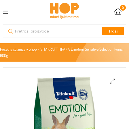
0
Traži
Početna stranica
»
Shop
»
VITAKRAFT HRANA Emotion Sensitive Selection kunići
600g
🔍