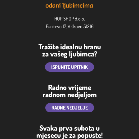
HOP SHOP d.o.o.
Furićevo 17, Viškovo 51216
Tražite idealnu hranu
za vašeg ljubimca?
ISPUNITE UPITNIK
Radno vrijeme
radnom nedjeljom
RADNE NEDJELJE
Svaka prva subota u
mjesecu je za popuste!