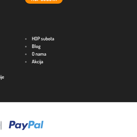
HOP subota
Blog
O nama
Akcija
ije