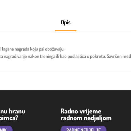
Opis
 i lagana nagrada koju psi obožavaju.
 za nagrađivanje nakon treninga ili kao poslastica u pokretu. Savršen me
lnu hranu
Radno vrijeme
ubimca?
radnom nedjeljom
TNIK
RADNE NEDJELJE