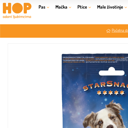
Pas
Mačka
Ptice
Male životinje
Početna st