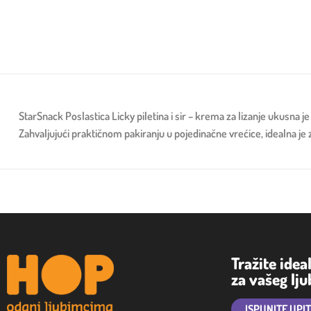
StarSnack Poslastica Licky piletina i sir – krema za lizanje ukusna je
Zahvaljujući praktičnom pakiranju u pojedinačne vrećice, idealna je
Tražite idea
za vašeg lj
ISPUNITE UPI