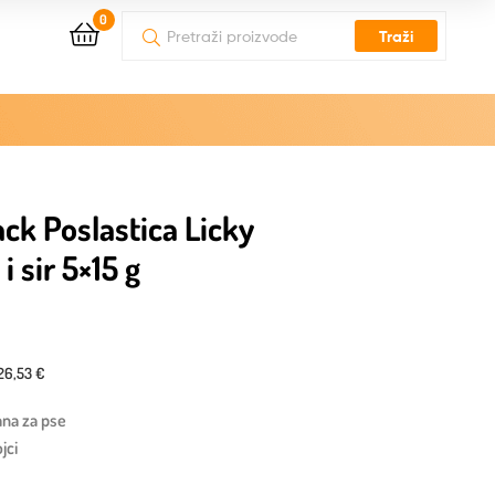
0
Traži
ck Poslastica Licky
 i sir 5×15 g
26,53 €
ana za pse
jci