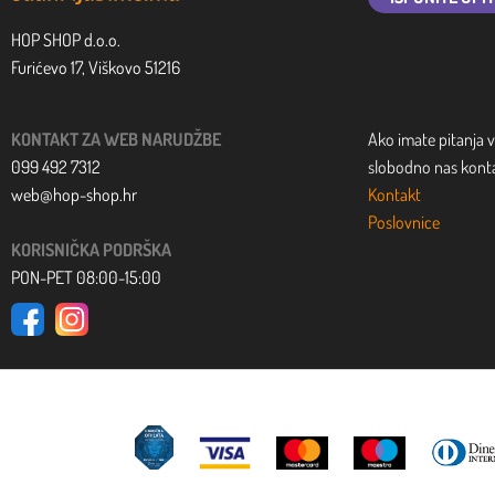
HOP SHOP d.o.o.
Furićevo 17, Viškovo 51216
KONTAKT ZA WEB NARUDŽBE
Ako imate pitanja v
099 492 7312
slobodno nas kontak
web@hop-shop.hr
Kontakt
Poslovnice
KORISNIČKA PODRŠKA
PON-PET 08:00-15:00