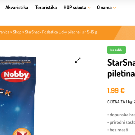
Akvaristika
Teraristika
HOP subota
O nama
ranica
»
Shop
»
StarSnack Poslastica Licky piletina i sir 5×15 g
Na zalihi
StarSna
piletina
🔍
1,99
€
CIJENA ZA
1 kg
:
• dopunska hr
• prirodni sasto
• bez masti