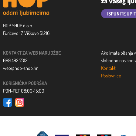
za vašeg lj
ISPUNITE UPI
HOP SHOP d.o.o.
Furićevo 17, Viškovo 51216
KONTAKT ZA WEB NARUDŽBE
Ako imate pitanja v
099 492 7312
slobodno nas kontak
web@hop-shop.hr
Kontakt
Poslovnice
KORISNIČKA PODRŠKA
PON-PET 08:00-15:00