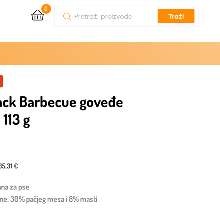
0
Traži
ack Barbecue goveđe
 113 g
35,31 €
ana za pse
ine, 30% pačjeg mesa i 8% masti