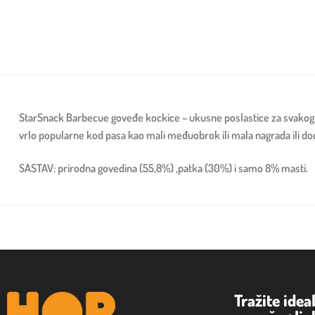
StarSnack Barbecue goveđe kockice – ukusne poslastice za svakog p
vrlo popularne kod pasa kao mali međuobrok ili mala nagrada ili dod
SASTAV: prirodna govedina (55,8%) ,patka (30%) i samo 8% masti.
Tražite idea