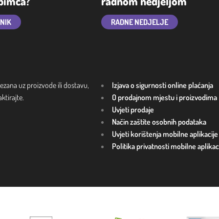
ubimca?
radnom nedjeljom
TNIK
RADNE NEDJELJE
ezana uz proizvode ili dostavu,
Izjava o sigurnosti online plaćanja
tirajte.
O prodajnom mjestu i proizvodima
Uvjeti prodaje
Način zaštite osobnih podataka
Uvjeti korištenja mobilne aplikacije
Politika privatnosti mobilne aplikac