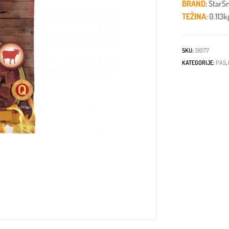
BRAND
: StarS
TEŽINA
: 0.113k
SKU:
31077
KATEGORIJE:
PAS
,