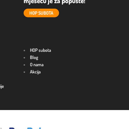
mjesecu je za popuste!
HOP SUBOTA
HOP subota
Blog
O nama
Akcija
ije