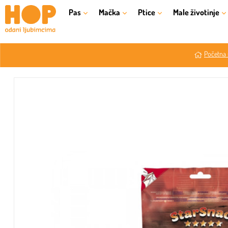
Pas
Mačka
Ptice
Male životinje
Početna 