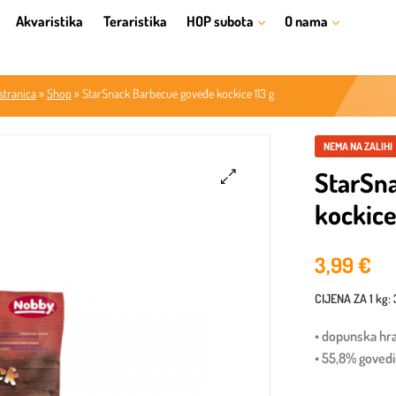
Akvaristika
Teraristika
HOP subota
O nama
stranica
»
Shop
»
StarSnack Barbecue goveđe kockice 113 g
NEMA NA ZALIHI
StarSn
kockice
🔍
3,99
€
CIJENA ZA
1 kg
:
• dopunska hr
• 55,8% goved