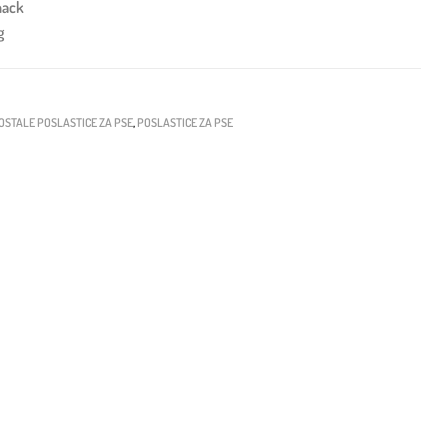
nack
g
OSTALE POSLASTICE ZA PSE
,
POSLASTICE ZA PSE