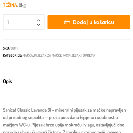
TEŽINA
: 8kg
Dodaj u košaricu
SKU:
36141
KATEGORIJE:
MAČKA
,
PIJESAK ZA MAČKE
,
WC PIJESAK I OPREMA
Opis
Sanicat Classic Lavanda 8l – mineralni pijesak za mačke napravljen
od prirodnog sepiolita — pruža pouzdanu higijenu i udobnost u
mačjem WC‑u. Pijesak brzo upija mokraću i vlagu, ostavljajući dno
posude suhim i čuvajući čistoću. Zahvaljujući tehnologiji “oxygen