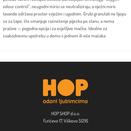
odour control”, neugodni mirisi se neutraliziraju, a nježni miris
lavande održava prostor svježim i ugodnim. Grubi granulati ne lijepu
se za šape, što smanjuje raznošenje pijeska po stanu, a nema
prašine — pogodna opcija i za osjetljive mačke. Idealno za
svakodnevnu upotrebu u domu s jednom ili više mačaka
HOP SHOP d.o.o.
Furićevo 17, Viškovo 51216