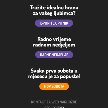
Tražite idealnu hranu
za vašeg ljubimca?
ISPUNITE UPITNIK
Radno vrijeme
radnom nedjeljom
RADNE NEDJELJE
Svaka prva subota u
mjesecu je za popuste!
HOP SUBOTA
KONTAKT ZA WEB NARUDŽBE