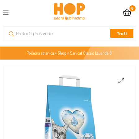
0
Traži
Početna stranica
»
Shop
»
Sanicat Classic Lavanda 8l
🔍