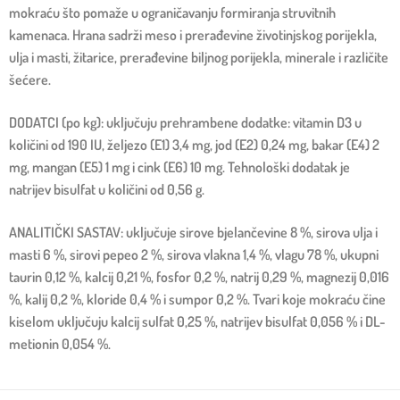
mokraću što pomaže u ograničavanju formiranja struvitnih
kamenaca. Hrana sadrži meso i prerađevine životinjskog porijekla,
ulja i masti, žitarice, prerađevine biljnog porijekla, minerale i različite
šećere.
DODATCI (po kg): uključuju prehrambene dodatke: vitamin D3 u
količini od 190 IU, željezo (E1) 3,4 mg, jod (E2) 0,24 mg, bakar (E4) 2
mg, mangan (E5) 1 mg i cink (E6) 10 mg. Tehnološki dodatak je
natrijev bisulfat u količini od 0,56 g.
ANALITIČKI SASTAV: uključuje sirove bjelančevine 8 %, sirova ulja i
masti 6 %, sirovi pepeo 2 %, sirova vlakna 1,4 %, vlagu 78 %, ukupni
taurin 0,12 %, kalcij 0,21 %, fosfor 0,2 %, natrij 0,29 %, magnezij 0,016
%, kalij 0,2 %, kloride 0,4 % i sumpor 0,2 %. Tvari koje mokraću čine
kiselom uključuju kalcij sulfat 0,25 %, natrijev bisulfat 0,056 % i DL-
metionin 0,054 %.