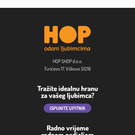
HOP SHOP d.o.o.
Furićevo 17, Viškovo 51216
Tražite idealnu hranu
za vašeg ljubimca?
ISPUNITE UPITNIK
Radno vrijeme
radnom nedjeljom