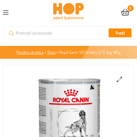
0
Traži
Početna stranica
»
Shop
»
Royal Canin VD Urinary S/O dog 410 g
🔍