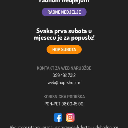
RADNE NEDJELJE
Svaka prva subota u
mjesecu je za popuste!
HOP SUBOTA
KONTAKT ZA WEB NARUDŽBE
099 492 7312
web@hop-shop.hr
KORISNIČKA PODRŠKA
PON-PET 08:00-15:00
Ako imate pitanja vezana uz proizvode ili dostavu, slobodno nas