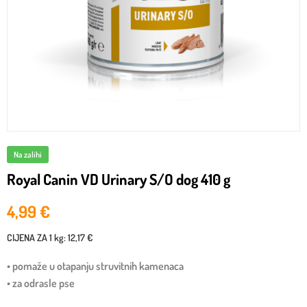
Na zalihi
Royal Canin VD Urinary S/O dog 410 g
4,99
€
CIJENA ZA
1 kg
:
12,17 €
• pomaže u otapanju struvitnih kamenaca
• za odrasle pse