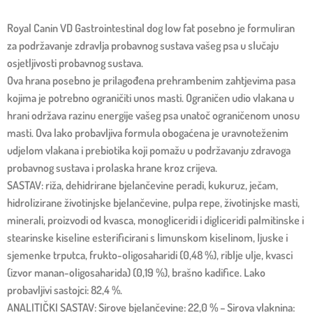
Royal Canin VD Gastrointestinal dog low fat posebno je formuliran
za podržavanje zdravlja probavnog sustava vašeg psa u slučaju
osjetljivosti probavnog sustava.
Ova hrana posebno je prilagođena prehrambenim zahtjevima pasa
kojima je potrebno ograničiti unos masti. Ograničen udio vlakana u
hrani održava razinu energije vašeg psa unatoč ograničenom unosu
masti. Ova lako probavljiva formula obogaćena je uravnoteženim
udjelom vlakana i prebiotika koji pomažu u podržavanju zdravoga
probavnog sustava i prolaska hrane kroz crijeva.
SASTAV: riža, dehidrirane bjelančevine peradi, kukuruz, ječam,
hidrolizirane životinjske bjelančevine, pulpa repe, životinjske masti,
minerali, proizvodi od kvasca, monogliceridi i digliceridi palmitinske i
stearinske kiseline esterificirani s limunskom kiselinom, ljuske i
sjemenke trputca, frukto-oligosaharidi (0,48 %), riblje ulje, kvasci
(izvor manan-oligosaharida) (0,19 %), brašno kadifice. Lako
probavljivi sastojci: 82,4 %.
ANALITIČKI SASTAV: Sirove bjelančevine: 22,0 % – Sirova vlaknina: