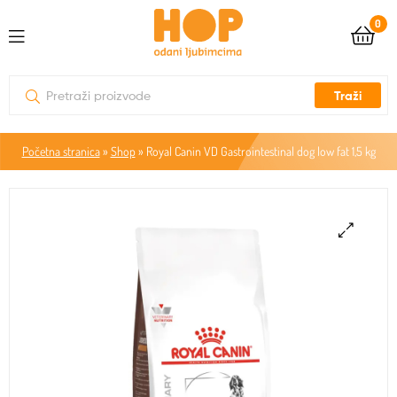
0
Traži
Početna stranica
»
Shop
»
Royal Canin VD Gastrointestinal dog low fat 1,5 kg
🔍