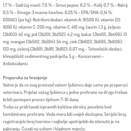
1,7 % – Sadržaj masti: 7,0 % – Sirovi pepeo: 6,2 % – Kalij: 0,7 % – Natrij:
0,5 % – Omega-3 masne kiseline: 0,25 % – EPA/DHA: 0,14 %.
DODACI (po kg): Nutritivni dodaci: vitamin A: 16500 IU, vitamin D3:
1000 IU, vitamin C: 250 mg, vitamin E: 410 mg, taurin: 1,3 g, željezo
(3b103): 42 mg, jod (3b201, 3b202): 4,2 mg, bakar (3b405, 3b406): 13
mg, mangan (3b502, 3b504): 54 mg, cink (3b603, 3b605, 3b606):
133 mg, selenij (3b801, 3b811, 3b812): 0,07 mg – Tehnološki dodaci:
klinoptilolit sedimentnog podrijetla: 5 g – Konzervansi –
Antioksidansi.
Preporuka za hranjenje
Važno je da se ovaj proizvod vašem ljubimcu daje samo po preporuci
veterinara. Prijelaz vašeg ljubimca s jedne prehrane na drugu trebao
bi biti postepen proces tijekom 7-10 dana.
Treba se pridržavati ispravnih količina obroka, posebno kod
kombinirane prehrane. Voda mora biti uvijek dostupna. Serijski broj,
registracijski broj tvornice i najbolje upotrijebiti do otisnuto je na
pakiranju. Čuvati na suhom i hladnom mjestu.