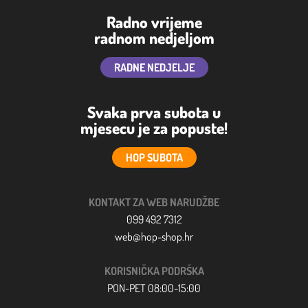
Radno vrijeme
radnom nedjeljom
RADNE NEDJELJE
Svaka prva subota u
mjesecu je za popuste!
HOP SUBOTA
KONTAKT ZA WEB NARUDŽBE
099 492 7312
web@hop-shop.hr
KORISNIČKA PODRŠKA
PON-PET 08:00-15:00