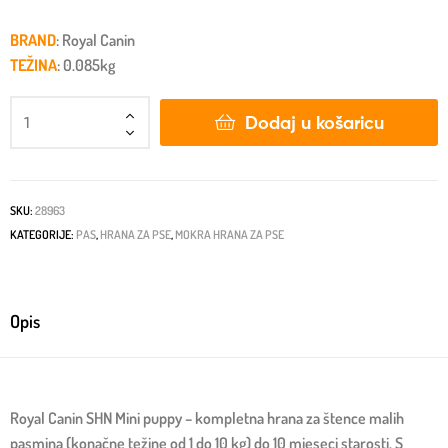
BRAND
: Royal Canin
TEŽINA
: 0.085kg
Dodaj u košaricu
SKU:
28963
KATEGORIJE:
PAS
,
HRANA ZA PSE
,
MOKRA HRANA ZA PSE
Opis
Royal Canin SHN Mini puppy – kompletna hrana za štence malih
pasmina (konačne težine od 1 do 10 kg) do 10 mjeseci starosti. S