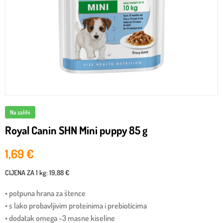
Na zalihi
Royal Canin SHN Mini puppy 85 g
1,69
€
CIJENA ZA
1 kg
:
19,88 €
• potpuna hrana za štence
• s lako probavljivim proteinima i prebioticima
• dodatak omega -3 masne kiseline