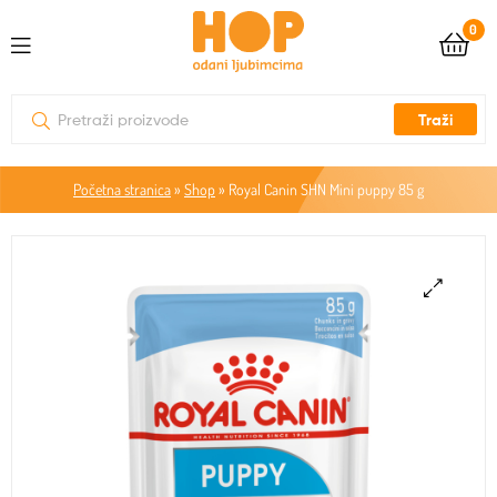
0
Traži
Početna stranica
»
Shop
»
Royal Canin SHN Mini puppy 85 g
🔍