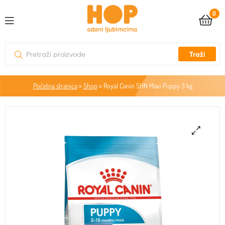
0
Traži
Početna stranica
»
Shop
»
Royal Canin SHN Maxi Puppy 3 kg
🔍