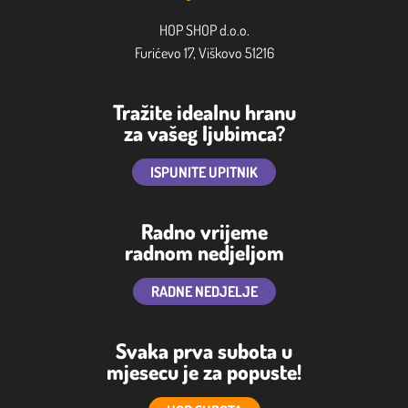
HOP SHOP d.o.o.
Furićevo 17, Viškovo 51216
Tražite idealnu hranu
za vašeg ljubimca?
ISPUNITE UPITNIK
Radno vrijeme
radnom nedjeljom
RADNE NEDJELJE
Svaka prva subota u
mjesecu je za popuste!