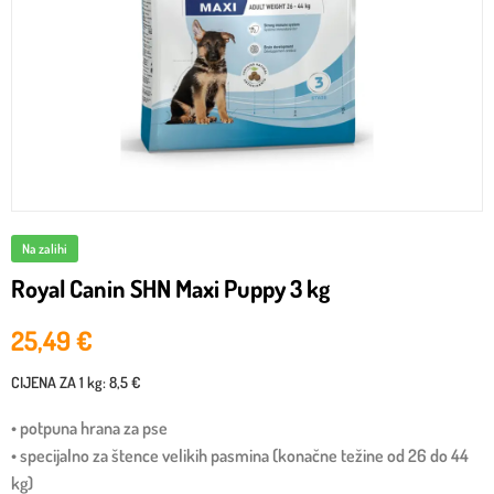
Na zalihi
Royal Canin SHN Maxi Puppy 3 kg
25,49
€
CIJENA ZA
1 kg
:
8,5 €
• potpuna hrana za pse
• specijalno za štence velikih pasmina (konačne težine od 26 do 44
kg)