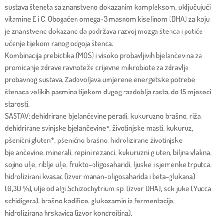
sustava šteneta sa znanstveno dokazanim kompleksom, uključujući
vitamine E i C. Obogaćen omega-3 masnom kiselinom (DHA) za koju
je znanstveno dokazano da podržava razvoj mozga štenca i potiče
učenje tijekom ranog odgoja štenca.
Kombinacija prebiotika (MOS) i visoko probavljivih bjelančevina za
promicanje zdrave ravnoteže crijevne mikrobiote za zdravlje
probavnog sustava. Zadovoljava umjerene energetske potrebe
štenaca velikih pasmina tijekom dugog razdoblja rasta, do 15 mjeseci
starosti.
SASTAV: dehidrirane bjelančevine peradi, kukuruzno brašno, riža,
dehidrirane svinjske bjelančevine*, životinjske masti, kukuruz,
pšenični gluten*, pšenično brašno, hidrolizirane životinjske
bjelančevine, minerali, repini rezanci, kukuruzni gluten, biljna vlakna,
sojino ulje, riblje ulje, frukto-oligosaharidi, ljuske i sjemenke trputca,
hidrolizirani kvasac (izvor manan-oligosaharida i beta-glukana)
(0,30 %), ulje od algi Schizochytrium sp. (izvor DHA), sok juke (Yucca
schidigera), brašno kadifice, glukozamin iz fermentacije,
hidrolizirana hrskavica (izvor kondroitina).