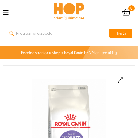
0
Traži
Početna stranica
»
Shop
»
Royal Canin FHN Sterilised 400 g
🔍