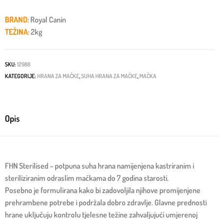
BRAND
: Royal Canin
TEŽINA
: 2kg
SKU:
12988
KATEGORIJE:
HRANA ZA MAČKE
,
SUHA HRANA ZA MAČKE
,
MAČKA
Opis
FHN Sterilised – potpuna suha hrana namijenjena kastriranim i
steriliziranim odraslim mačkama do 7 godina starosti.
Posebno je formulirana kako bi zadovoljila njihove promijenjene
prehrambene potrebe i podržala dobro zdravlje. Glavne prednosti
hrane uključuju kontrolu tjelesne težine zahvaljujući umjerenoj