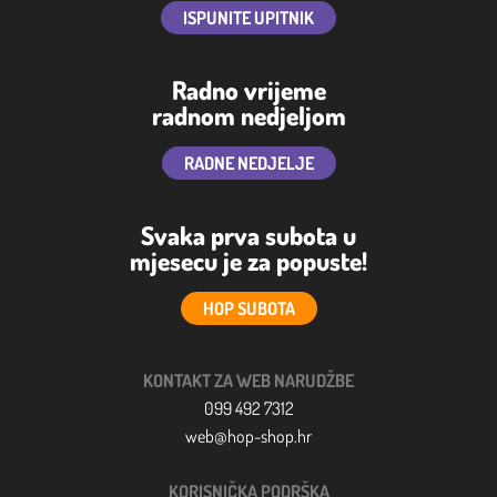
ISPUNITE UPITNIK
Radno vrijeme
radnom nedjeljom
RADNE NEDJELJE
Svaka prva subota u
mjesecu je za popuste!
HOP SUBOTA
KONTAKT ZA WEB NARUDŽBE
099 492 7312
web@hop-shop.hr
KORISNIČKA PODRŠKA