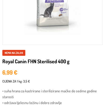
NEMA NA ZALIHI
Royal Canin FHN Sterilised 400 g
6,99
€
CIJENA ZA
1 kg
:
3,5 €
• suha hrana za kastrirane i sterilizirane mačke do sedme godine
starosti
• održava tjelesnu težinu i dobro zdravlje