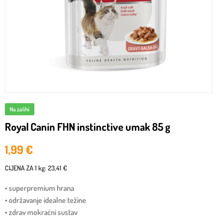
Na zalihi
Royal Canin FHN instinctive umak 85 g
1,99
€
CIJENA ZA
1 kg
:
23,41 €
• superpremium hrana
• održavanje idealne težine
• zdrav mokraćni sustav