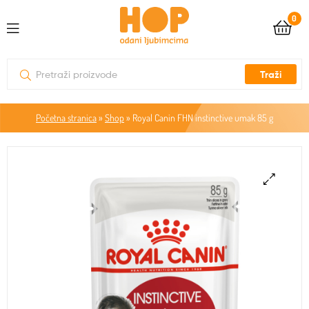
0
Traži
Početna stranica
»
Shop
»
Royal Canin FHN instinctive umak 85 g
🔍