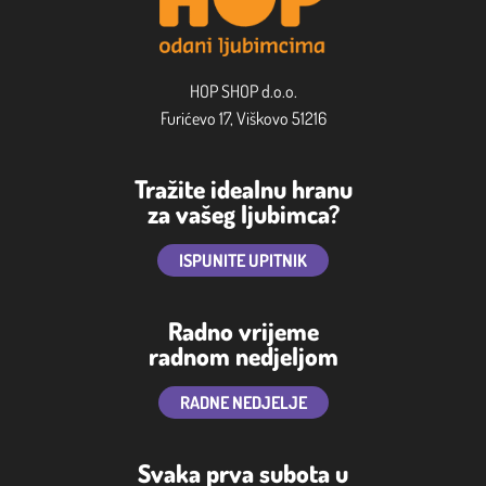
HOP SHOP d.o.o.
Furićevo 17, Viškovo 51216
Tražite idealnu hranu
za vašeg ljubimca?
ISPUNITE UPITNIK
Radno vrijeme
radnom nedjeljom
RADNE NEDJELJE
Svaka prva subota u