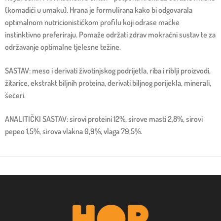
(komadići u umaku). Hrana je formulirana kako bi odgovarala
optimalnom nutricionističkom profilu koji odrase mačke
instinktivno preferiraju. Pomaže održati zdrav mokraćni sustav te za
održavanje optimalne tjelesne težine.
SASTAV: meso i derivati životinjskog podrijetla, riba i riblji proizvodi,
žitarice, ekstrakt biljnih proteina, derivati biljnog porijekla, minerali,
šećeri.
ANALITIČKI SASTAV: sirovi proteini 12%, sirove masti 2,8%, sirovi
pepeo 1,5%, sirova vlakna 0,9%, vlaga 79,5%.