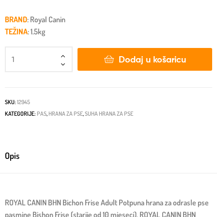
BRAND
: Royal Canin
TEŽINA
: 1.5kg
Dodaj u košaricu
SKU:
12945
KATEGORIJE:
PAS
,
HRANA ZA PSE
,
SUHA HRANA ZA PSE
Opis
ROYAL CANIN BHN Bichon Frise Adult Potpuna hrana za odrasle pse
pasmine Bishon Frise (starije od 10 mjeseci). ROYAL CANIN BHN