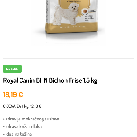
Na zalihi
Royal Canin BHN Bichon Frise 1,5 kg
18,19
€
CIJENA ZA
1 kg
:
12,13 €
• zdravlje mokraćnog sustava
• zdrava koža i dlaka
• idealna težina