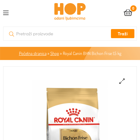
0
Traži
Početna stranica
»
Shop
»
Royal Canin BHN Bichon Frise 1,5 kg
🔍