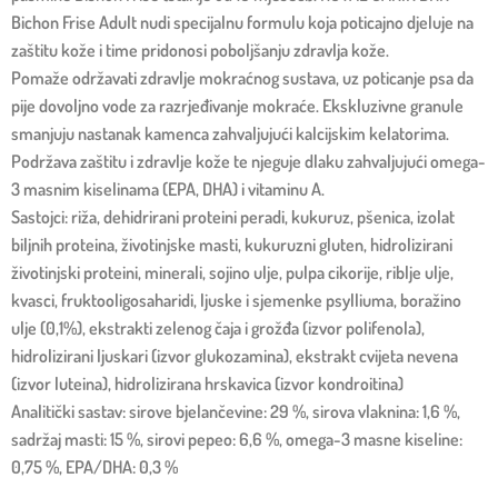
Bichon Frise Adult nudi specijalnu formulu koja poticajno djeluje na
zaštitu kože i time pridonosi poboljšanju zdravlja kože.
Pomaže održavati zdravlje mokraćnog sustava, uz poticanje psa da
pije dovoljno vode za razrjeđivanje mokraće. Ekskluzivne granule
smanjuju nastanak kamenca zahvaljujući kalcijskim kelatorima.
Podržava zaštitu i zdravlje kože te njeguje dlaku zahvaljujući omega-
3 masnim kiselinama (EPA, DHA) i vitaminu A.
Sastojci: riža, dehidrirani proteini peradi, kukuruz, pšenica, izolat
biljnih proteina, životinjske masti, kukuruzni gluten, hidrolizirani
životinjski proteini, minerali, sojino ulje, pulpa cikorije, riblje ulje,
kvasci, fruktooligosaharidi, ljuske i sjemenke psylliuma, boražino
ulje (0,1%), ekstrakti zelenog čaja i grožđa (izvor polifenola),
hidrolizirani ljuskari (izvor glukozamina), ekstrakt cvijeta nevena
(izvor luteina), hidrolizirana hrskavica (izvor kondroitina)
Analitički sastav: sirove bjelančevine: 29 %, sirova vlaknina: 1,6 %,
sadržaj masti: 15 %, sirovi pepeo: 6,6 %, omega-3 masne kiseline:
0,75 %, EPA/DHA: 0,3 %