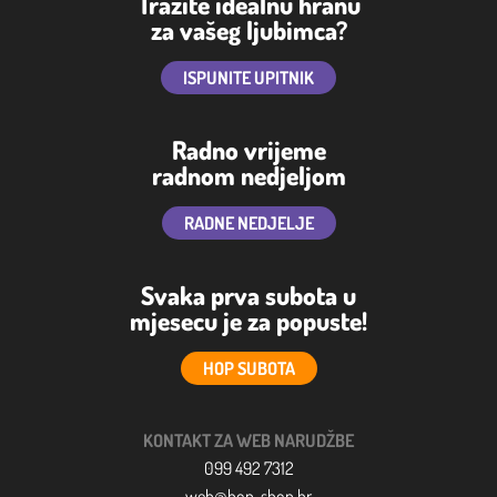
Tražite idealnu hranu
za vašeg ljubimca?
ISPUNITE UPITNIK
Radno vrijeme
radnom nedjeljom
RADNE NEDJELJE
Svaka prva subota u
mjesecu je za popuste!
HOP SUBOTA
KONTAKT ZA WEB NARUDŽBE
099 492 7312
web@hop-shop.hr