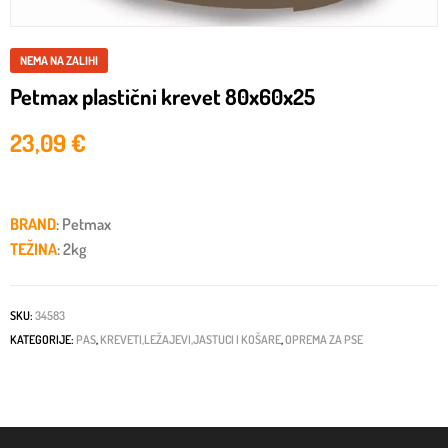
NEMA NA ZALIHI
Petmax plastični krevet 80x60x25
23,09
€
BRAND
: Petmax
TEŽINA
: 2kg
SKU:
34583
KATEGORIJE:
PAS
,
KREVETI,LEŽAJEVI,JASTUCI I KOŠARE
,
OPREMA ZA PSE