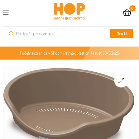
0
Traži
Početna stranica
»
Shop
»
Petmax plastični krevet 80x60x25
🔍