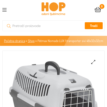
0
Traži
Početna stranica
»
Shop
»
Petmax Nomade LUX 1 transporter sivi 48x32x32cm
🔍