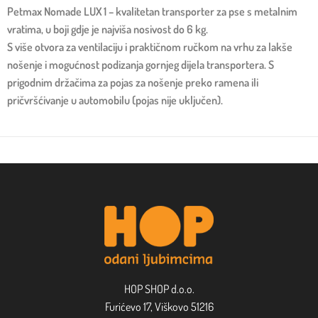
Petmax Nomade LUX 1 – kvalitetan transporter za pse s metalnim
vratima, u boji gdje je najviša nosivost do 6 kg.
S više otvora za ventilaciju i praktičnom ručkom na vrhu za lakše
nošenje i mogućnost podizanja gornjeg dijela transportera. S
prigodnim držačima za pojas za nošenje preko ramena ili
pričvršćivanje u automobilu (pojas nije uključen).
HOP SHOP d.o.o.
Furićevo 17, Viškovo 51216