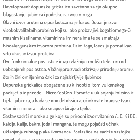
Development dopunske grickalice savršene za cjelokupno
blagostanje ljubimca i podršku razvoju mozga.
Glavni izvor proteina u poslasticama je losos. Dobar je izvor
visokokvalitetnih proteina koji su lako probavljivi, bogati omega-3
masnim kiselinama, vitaminima i mineralima te se smatraju
hipoalergenskim izvorom proteina. Osim toga, losos je poznat kao
vrlo ukusan izvor proteina.
Ove funkcionalne poslastice imaju vlažniju i mekšu teksturu od
uobičajenih poslastica. Vlažniji proizvodi otkrivaju prirodniju aromu,
što ih čini omiljenima čak i za najizbirljivije ljubimce.
Dopunske grickalice obogaćene su klinoptilolitom vulkanskog
podrijetla iz prirode – MicroZeoGen. Pomaže u uklanjanju toksina iz
tijela ljubimca, a kada se ono detoksicira, učinkovite hranjive tvari,
vitamini i minerali lako se apsorbiraju u tijelo.
Sastav sadrži morske alge koje su prirodni izvor vitamina A, C, K i B6,
kalcija, kalija, bakra, joda i mangana, te mogu pojačati učinak
uklanjanja zubnog plaka i kamenca. Poslastice ne sadrže sastojke
poput žitarica, kukuruza ili soje koji mogu izazvati alergijske reakcije.