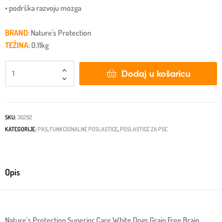
• podrška razvoju mozga
BRAND
: Nature's Protection
TEŽINA
: 0.11kg
Dodaj u košaricu
SKU:
36292
KATEGORIJE:
PAS
,
FUNKCIONALNE POSLASTICE
,
POSLASTICE ZA PSE
Opis
Nature’s Protection Superior Care White Dogs Grain Free Brain