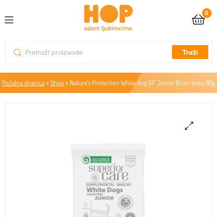
0
Traži
Početna stranica
»
Shop
»
Nature’s Protection White dog GF Junior Brain losos 110g
🔍