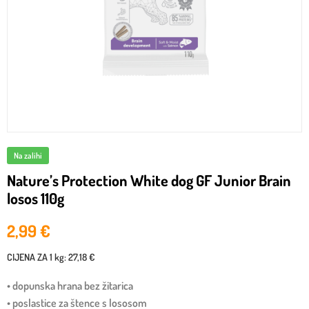
Na zalihi
Nature’s Protection White dog GF Junior Brain
losos 110g
2,99
€
CIJENA ZA
1 kg
:
27,18 €
• dopunska hrana bez žitarica
• poslastice za štence s lososom