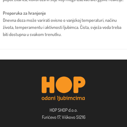
Preporuka za hranjenje
Dnevna doza može varirati ovisno o vanjskoj temperaturi, načinu
života, temperamentu i aktivnosti ljubimca. Čista, svježa voda treba
biti dostupna u svakom trenutku.
HOP SHOP d.o.o.
Furićevo 17, Viškovo 51216