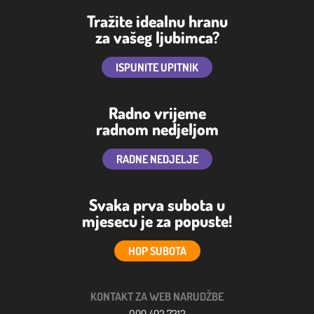
Tražite idealnu hranu
za vašeg ljubimca?
ISPUNITE UPITNIK
Radno vrijeme
radnom nedjeljom
RADNE NEDJELJE
Svaka prva subota u
mjesecu je za popuste!
HOP SUBOTA
KONTAKT ZA WEB NARUDŽBE
099 492 7312