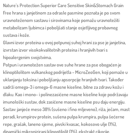
Nature’s Protection Superior Care Sensitive Skin&Stomach Grain
Free hrana s janjetinom za odrasle pasmine poznata je po svom
uravnoteženom sastavu i sirovinama koje pomažu uravnotežiti
metabolizam ljubimca i poboljšati stanje osjetljivog probavnog
sustava i kože.
Glavni izvor proteina u ovoj potpunoj suhoj hrani za pse je janjetina,
izvrstan izvor visokokvalitetnih proteina i hranjivih tvari s
hipoalergenim svojstvima.
Potpun i uravnotežen sastav ove suhe hrane za pse obogaćen je
klinoptilolitom vulkanskog podrijetla – MicroZeoGen, koji pomaže u
uklanjanju toksina i poboljšanju apsorpcije hranjivih tvari. Također
sadrži omega-3 i omega-6 masne kiseline, bitne za zdravu kožu i
dlaku. Kao i mono- i polinezasićene masne kiseline koje podržavaju
imunološki sustav, dok zasićene masne kiseline psu daju energiju.
Sastav: janjeće meso 38% (sušeno i fino mljeveno), riža, ječam, mast
peradi, krumpirov protein, sušena pulpa krumpira, pulpa šećerne
repe, grašak, laneno sjeme, pivski kvasac, kokosovo ulje (1%),
dinamički mikronizirani klinoptilolit (1%), ekstrakt cikorije,