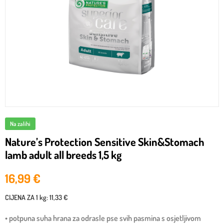
Na zalihi
Nature’s Protection Sensitive Skin&Stomach
lamb adult all breeds 1,5 kg
16,99
€
CIJENA ZA
1 kg
:
11,33 €
• potpuna suha hrana za odrasle pse svih pasmina s osjetljivom