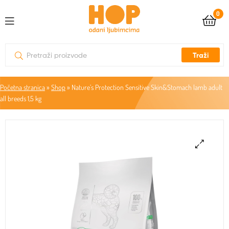
0
Traži
Početna stranica
»
Shop
»
Nature’s Protection Sensitive Skin&Stomach lamb adult
all breeds 1,5 kg
🔍