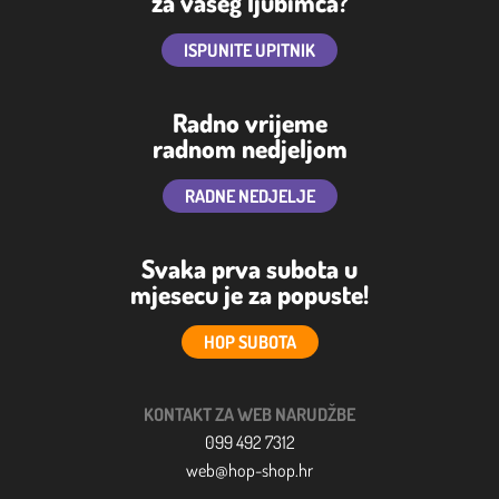
za vašeg ljubimca?
ISPUNITE UPITNIK
Radno vrijeme
radnom nedjeljom
RADNE NEDJELJE
Svaka prva subota u
mjesecu je za popuste!
HOP SUBOTA
KONTAKT ZA WEB NARUDŽBE
099 492 7312
web@hop-shop.hr