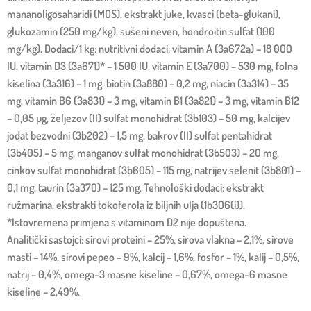
mananoligosaharidi (MOS), ekstrakt juke, kvasci (beta-glukani),
glukozamin (250 mg/kg), sušeni neven, hondroitin sulfat (100
mg/kg). Dodaci/1 kg: nutritivni dodaci: vitamin A (3a672a) – 18 000
IU, vitamin D3 (3a671)* – 1 500 IU, vitamin E (3a700) – 530 mg, folna
kiselina (3a316) – 1 mg, biotin (3a880) – 0,2 mg, niacin (3a314) – 35
mg, vitamin B6 (3a831) – 3 mg, vitamin B1 (3a821) – 3 mg, vitamin B12
– 0,05 µg, željezov (II) sulfat monohidrat (3b103) – 50 mg, kalcijev
jodat bezvodni (3b202) – 1,5 mg, bakrov (II) sulfat pentahidrat
(3b405) – 5 mg, manganov sulfat monohidrat (3b503) – 20 mg,
cinkov sulfat monohidrat (3b605) – 115 mg, natrijev selenit (3b801) –
0,1 mg, taurin (3a370) – 125 mg. Tehnološki dodaci: ekstrakt
ružmarina, ekstrakti tokoferola iz biljnih ulja (1b306(i)).
*Istovremena primjena s vitaminom D2 nije dopuštena.
Analitički sastojci: sirovi proteini – 25%, sirova vlakna – 2,1%, sirove
masti – 14%, sirovi pepeo – 9%, kalcij – 1,6%, fosfor – 1%, kalij – 0,5%,
natrij – 0,4%, omega-3 masne kiseline – 0,67%, omega-6 masne
kiseline – 2,49%.