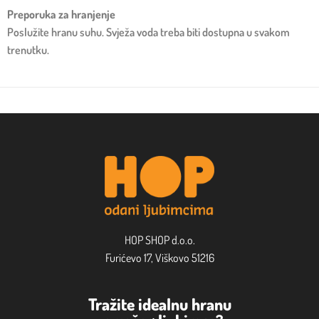
Preporuka za hranjenje
Poslužite hranu suhu. Svježa voda treba biti dostupna u svakom
trenutku.
HOP SHOP d.o.o.
Furićevo 17, Viškovo 51216
Tražite idealnu hranu