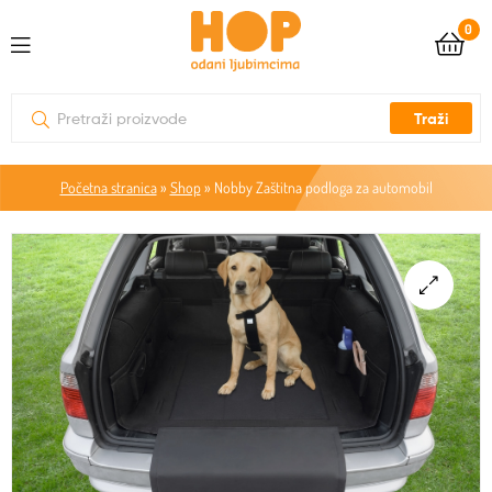
0
Traži
Početna stranica
»
Shop
»
Nobby Zaštitna podloga za automobil
🔍