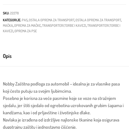
SKU:
22278
KATEGORIJE:
PAS
,
OSTALA OPREMA ZA TRANSPORT
,
OSTALA OPREMA ZA TRANSPORT
,
MAČKA
,
OPREMA ZA MAČKE
,
TRANSPORTERI,TORBE I KAVEZI
,
TRANSPORTERI,TORBE I
KAVEZI
,
OPREMA ZA PSE
Opis
Nobby Zaštitna podloga za automobil – idealna je za vlasnike pasa
koji često putuju sa svojim ljubimcima.
Posebno je korisna za veće pasmine koje se voze na stražnjem
sjedalu, jer štiti sjedalo od ogrebotina uzrokovanih grubim šapama i
kandžama, kao i od prljavštine i životinjske dlake.
Navlaka je izrađena od izdržljive najlonske tkanine koja osigurava
dugotrajnu zaštitu i jednostavno čišćenje.