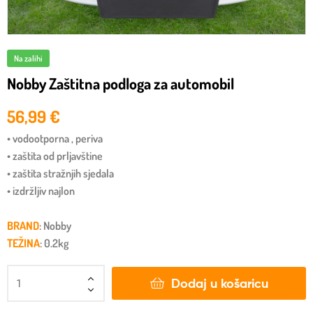
Na zalihi
Nobby Zaštitna podloga za automobil
56,99
€
• vodootporna , periva
• zaštita od prljavštine
• zaštita stražnjih sjedala
• izdržljiv najlon
BRAND
: Nobby
TEŽINA
: 0.2kg
Dodaj u košaricu