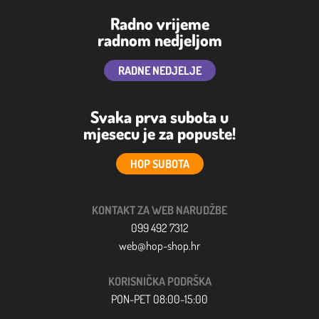
Radno vrijeme
radnom nedjeljom
RADNE NEDJELJE
Svaka prva subota u
mjesecu je za popuste!
HOP SUBOTA
KONTAKT ZA WEB NARUDŽBE
099 492 7312
web@hop-shop.hr
KORISNIČKA PODRŠKA
PON-PET 08:00-15:00