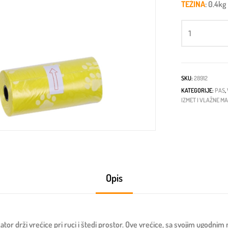
TEŽINA
: 0.4kg
SKU:
28912
KATEGORIJE:
PAS
,
IZMET I VLAŽNE M
Opis
ator drži vrećice pri ruci i štedi prostor. Ove vrećice, sa svojim ugodn