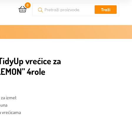
0
Traži
idyUp vrećice za
LEMON” 4role
a za izmet
muna
na vrećicama
y