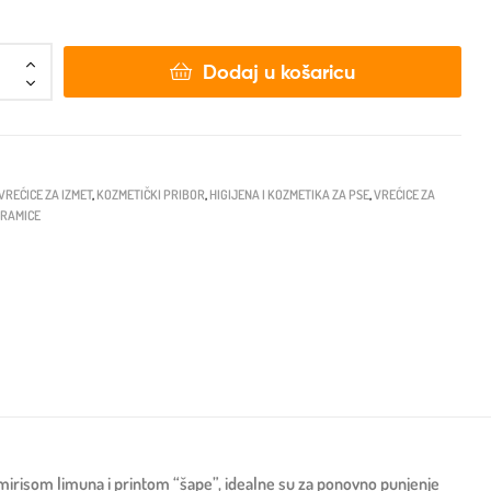
Dodaj u košaricu
VREĆICE ZA IZMET
,
KOZMETIČKI PRIBOR
,
HIGIJENA I KOZMETIKA ZA PSE
,
VREĆICE ZA
ARAMICE
im mirisom limuna i printom “šape”, idealne su za ponovno punjenje