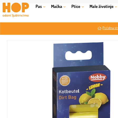
Pas
Mačka
Ptice
Male životinje
Početna st