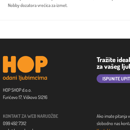
Nobby dozatora vrećica za izmet.
Tražite idea
za vašeg lj
ISPUNITE UPI
HOP SHOP d.o.o.
Furićevo 17, Viškovo 51216
KONTAKT ZA WEB NARUDŽBE
Ako imate pitanja v
099 492 7312
slobodno nas kontak