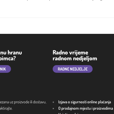
lnu hranu
Radno vrijeme
ubimca?
radnom nedjeljom
TNIK
RADNE NEDJELJE
ezana uz proizvode ili dostavu,
Izjava o sigurnosti online plaćanja
tirajte.
O prodajnom mjestu i proizvodima