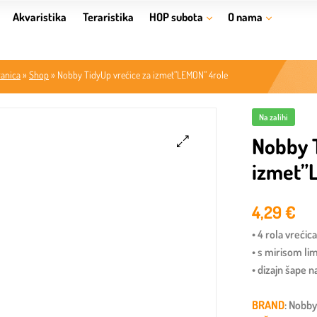
Akvaristika
Teraristika
HOP subota
O nama
ranica
»
Shop
»
Nobby TidyUp vrećice za izmet”LEMON” 4role
Na zalihi
Nobby T
izmet”
🔍
4,29
€
• 4 rola vrećic
• s mirisom li
• dizajn šape 
BRAND
: Nobb