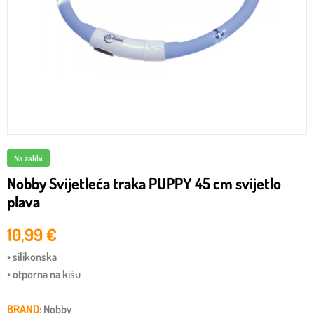
Na zalihi
Nobby Svijetleća traka PUPPY 45 cm svijetlo
plava
10,99
€
• silikonska
• otporna na kišu
BRAND
: Nobby