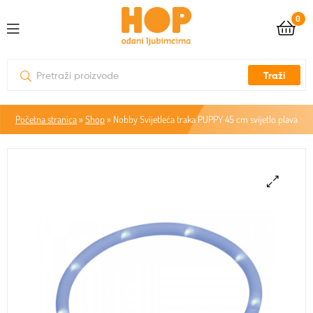
0
Traži
Početna stranica
»
Shop
»
Nobby Svijetleća traka PUPPY 45 cm svijetlo plava
🔍