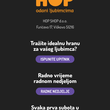
HOP SHOP d.o.o.
Furićevo 17, Viškovo 51216
Tražite idealnu hranu
za vašeg ljubimca?
ISPUNITE UPITNIK
Radno vrijeme
radnom nedjeljom
RADNE NEDJELJE
Svaka prva subota u