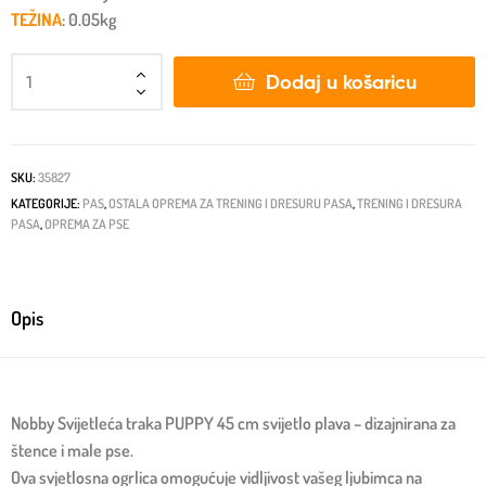
TEŽINA
: 0.05kg
Dodaj u košaricu
SKU:
35827
KATEGORIJE:
PAS
,
OSTALA OPREMA ZA TRENING I DRESURU PASA
,
TRENING I DRESURA
PASA
,
OPREMA ZA PSE
Opis
Nobby Svijetleća traka PUPPY 45 cm svijetlo plava – dizajnirana za
štence i male pse.
Ova svjetlosna ogrlica omogućuje vidljivost vašeg ljubimca na