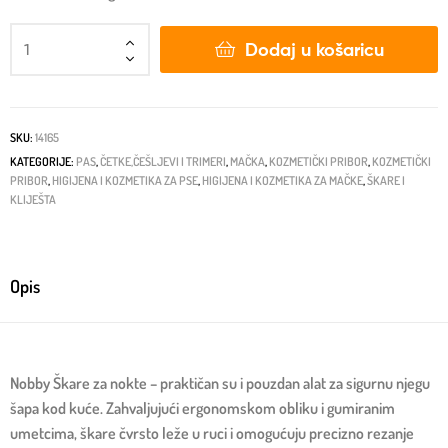
Dodaj u košaricu
SKU:
14165
KATEGORIJE:
PAS
,
ČETKE,ČEŠLJEVI I TRIMERI
,
MAČKA
,
KOZMETIČKI PRIBOR
,
KOZMETIČKI
PRIBOR
,
HIGIJENA I KOZMETIKA ZA PSE
,
HIGIJENA I KOZMETIKA ZA MAČKE
,
ŠKARE I
KLIJEŠTA
Opis
Nobby Škare za nokte – praktičan su i pouzdan alat za sigurnu njegu
šapa kod kuće. Zahvaljujući ergonomskom obliku i gumiranim
umetcima, škare čvrsto leže u ruci i omogućuju precizno rezanje