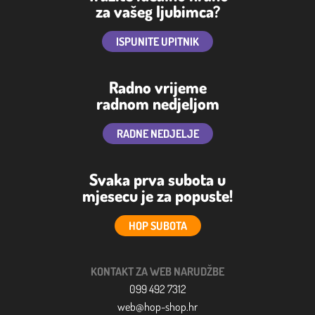
za vašeg ljubimca?
ISPUNITE UPITNIK
Radno vrijeme
radnom nedjeljom
RADNE NEDJELJE
Svaka prva subota u
mjesecu je za popuste!
HOP SUBOTA
KONTAKT ZA WEB NARUDŽBE
099 492 7312
web@hop-shop.hr