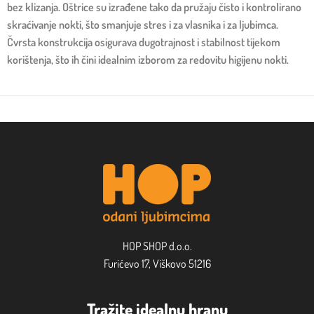
bez klizanja. Oštrice su izrađene tako da pružaju čisto i kontrolirano
skraćivanje nokti, što smanjuje stres i za vlasnika i za ljubimca.
Čvrsta konstrukcija osigurava dugotrajnost i stabilnost tijekom
korištenja, što ih čini idealnim izborom za redovitu higijenu nokti.
HOP SHOP d.o.o.
Furićevo 17, Viškovo 51216
Tražite idealnu hranu