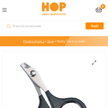
0
Traži
Početna stranica
»
Shop
»
Nobby Škare za nokte
🔍