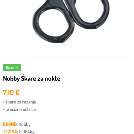
Na zalihi
Nobby Škare za nokte
7,10
€
• škare za rezanje
• precizne oštrice
BRAND
: Nobby
TEŽINA
: 0.054kg