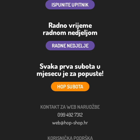
ISPUNITE UPITNIK
Radno vrijeme
radnom nedjeljom
RADNE NEDJELJE
Svaka prva subota u
mjesecu je za popuste!
HOP SUBOTA
KONTAKT ZA WEB NARUDŽBE
099 492 7312
web@hop-shop.hr
KORISNIČKA PODRŠKA