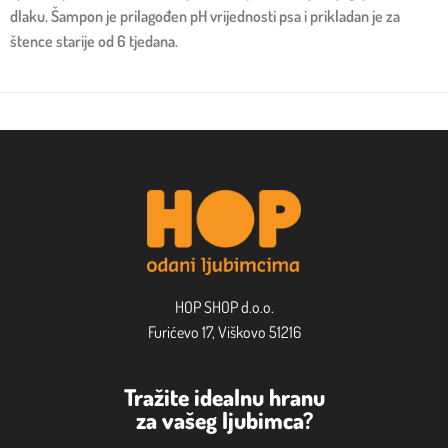
dlaku. Šampon je prilagođen pH vrijednosti psa i prikladan je za
štence starije od 6 tjedana.
HOP SHOP d.o.o.
Furićevo 17, Viškovo 51216
Tražite idealnu hranu
za vašeg ljubimca?