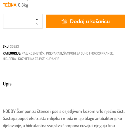
TEŽINA
: 0.3kg
Dodaj u košaricu
SKU:
30923
KATEGORIJE:
PAS
,
KOZMETIČKI PREPARATI
,
ŠAMPONI ZA SUHO I MOKRO PRANJE
,
HIGIJENA I KOZMETIKA ZA PSE
,
KUPANJE
Opis
NOBBY Šampon za štence i pse s osjetljivom kožom vrlo nježno čisti.
Sastojci poput ekstrakta mlijeka i meda imaju blago antibakterijsko
djelovanje, a hidratantna svojstva šampona čuvaju i njeguju finu