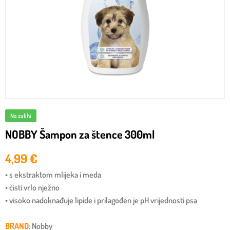
Na zalihi
NOBBY Šampon za štence 300ml
4,99
€
• s ekstraktom mlijeka i meda
• čisti vrlo nježno
• visoko nadoknađuje lipide i prilagođen je pH vrijednosti psa
BRAND
: Nobby