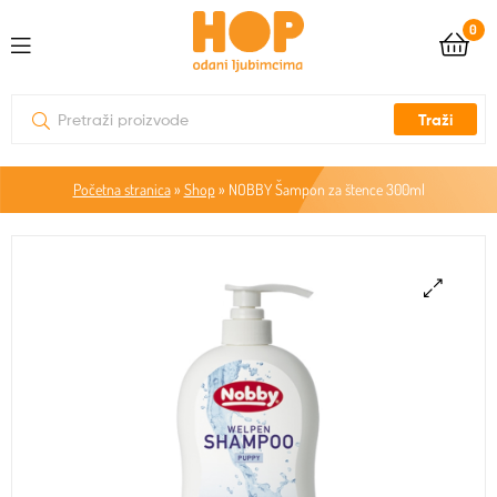
0
Traži
Početna stranica
»
Shop
»
NOBBY Šampon za štence 300ml
🔍